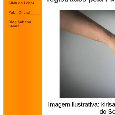
Click do Leitor
Publ. Oficial
Blog Sabrina
Cicareli
Imagem ilustrativa: kiris
do Se