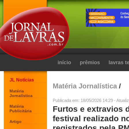
início
prêmios
lavras 
JL Notícias
Matéria Jornalística
/
Matéria
Jornalística
Publicada em: 18/05/2026 14:29 - Atuali
Matéria
Furtos e extravios 
Publicitária
festival realizado 
Artigo
registrados pela P