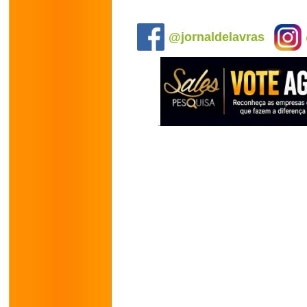
.
@jornaldelavras