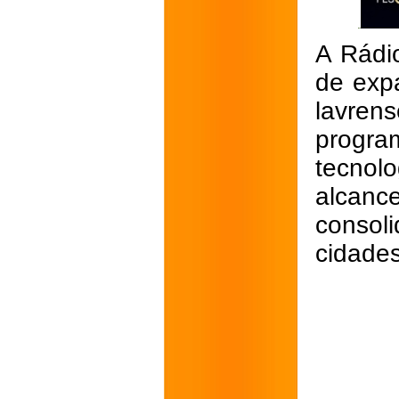
A Rádi
de exp
lavre
progra
tecnol
alcanc
consol
cidades