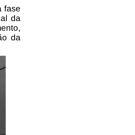
a fase
nal da
ento,
ão da