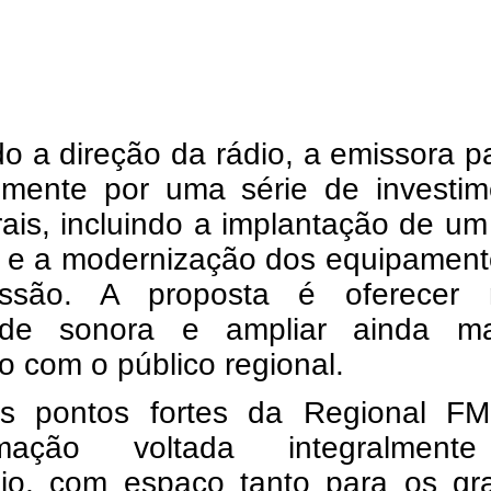
o a direção da rádio, a emissora 
emente por uma série de investim
rais, incluindo a implantação de u
o e a modernização dos equipament
issão. A proposta é oferecer 
ade sonora e ampliar ainda m
 com o público regional.
 pontos fortes da Regional F
amação voltada integralmen
ejo, com espaço tanto para os gr