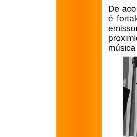
De acor
é forta
emisso
proxim
música 