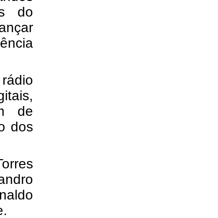
os do
cançar
ência
 rádio
itais,
ém de
o dos
orres
andro
onaldo
e.