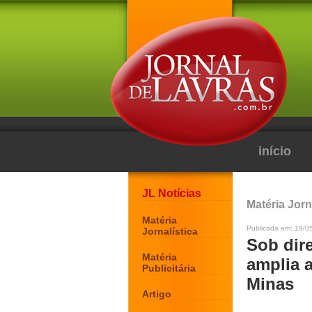
início
JL Notícias
Matéria Jorn
Matéria
Publicada em: 19/05
Jornalística
Sob dir
Matéria
amplia a
Publicitária
Minas
Artigo