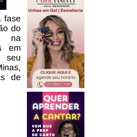
 fase
ão do
o na
os em
o seu
inas,
as de