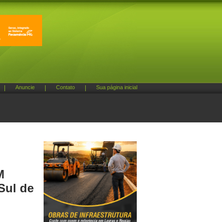
|
Anuncie
|
Contato
|
Sua página inicial
M
Sul de