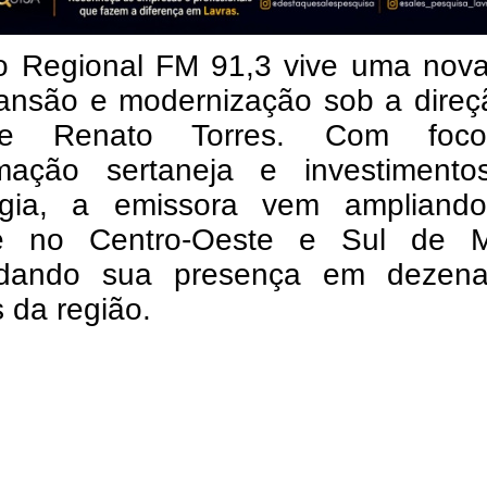
o Regional FM 91,3 vive uma nova
ansão e modernização sob a direç
nse Renato Torres. Com foc
mação sertaneja e investiment
ogia, a emissora vem ampliand
e no Centro-Oeste e Sul de M
idando sua presença em dezen
 da região.