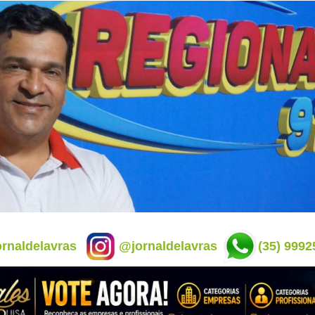
rnaldelavras
@jornaldelavras
(35) 9992