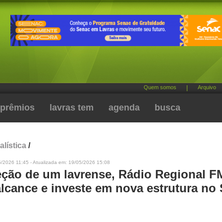
Quem somos
|
Arquivo
prêmios
lavras tem
agenda
busca
alística
/
/2026 11:45 - Atualizada em: 19/05/2026 15:08
eção de um lavrense, Rádio Regional F
lcance e investe em nova estrutura no 