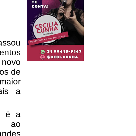
passou
entos
m novo
os de
maior
ais a
M é a
te ao
andes