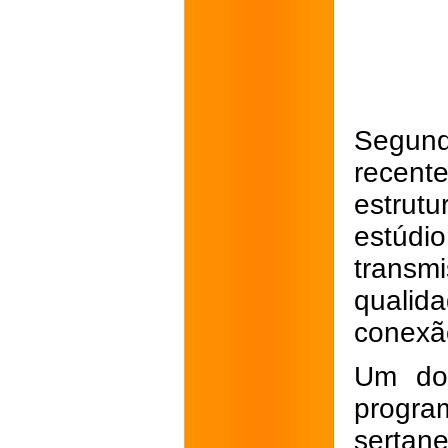
Segund
recent
estrutu
estúdi
transm
qualid
conexão
Um dos
progr
sertan