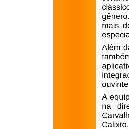
clássi
gênero.
mais d
especi
Além da
também 
aplica
integr
ouvinte
A equi
na dir
Carvalh
Calixto