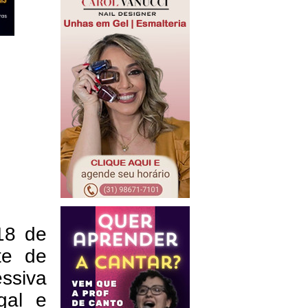
18 de
te de
ssiva
gal e