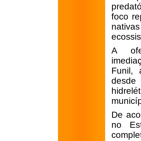
predat
foco re
nativ
ecossis
A ofe
imedia
Funil,
desde
hidrel
municíp
De aco
no Es
compl