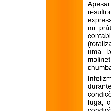
Apesa
result
express
na prá
contab
(totali
uma bi
molin
chumbad
Infeli
durant
condiç
fuga, 
condiç