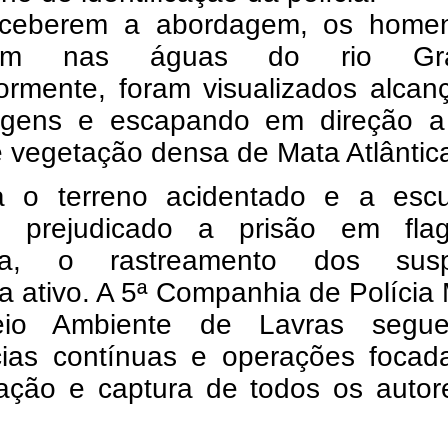
ceberem a abordagem, os home
ram nas águas do rio Gra
iormente, foram visualizados alca
gens e escapando em direção 
 vegetação densa de Mata Atlântic
 o terreno acidentado e a escu
 prejudicado a prisão em flag
ata, o rastreamento dos susp
a ativo. A 5ª Companhia de Polícia M
io Ambiente de Lavras segu
ncias contínuas e operações focad
icação e captura de todos os auto