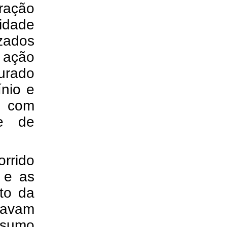
ração
idade
izados
a ação
urado
ínio e
o com
de de
rrido
s e as
to da
tavam
nsumo