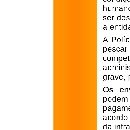
humano
ser de
a entid
A Políc
pescar
compe
admini
grave, 
Os env
podem 
pagame
acordo
da infr