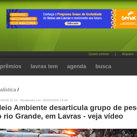
Quem somos
|
Arquivo
prêmios
lavras tem
agenda
busca
alística
/
/2026 11:13 - Atualizada em: 18/05/2026 14:49
eio Ambiente desarticula grupo de pes
o rio Grande, em Lavras - veja vídeo