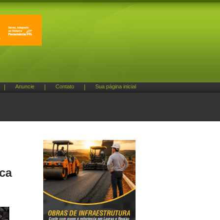
|
Anuncie
|
Contato
|
Sua página inicial
ca