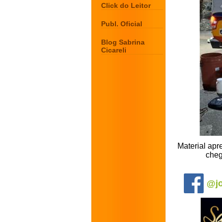
Click do Leitor
Publ. Oficial
Blog Sabrina
Cicareli
Material ap
cheg
.
@jo