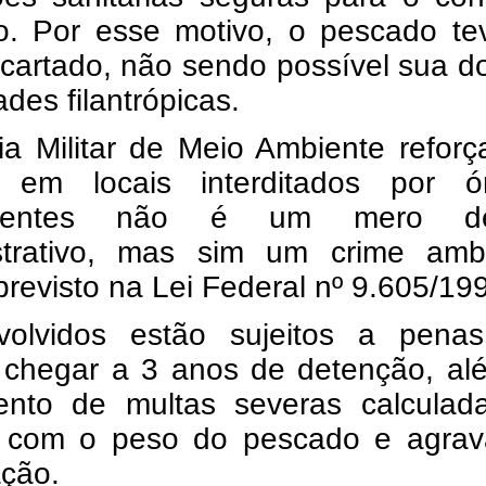
. Por esse motivo, o pescado te
scartado, não sendo possível sua 
ades filantrópicas.
ia Militar de Meio Ambiente refor
 em locais interditados por ó
tentes não é um mero des
strativo, mas sim um crime ambi
previsto na Lei Federal nº 9.605/19
olvidos estão sujeitos a pena
chegar a 3 anos de detenção, al
nto de multas severas calculad
 com o peso do pescado e agrav
ação.