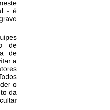
 neste
al - é
grave
uipes
do de
ra de
itar a
tores
Todos
der o
nto da
cultar