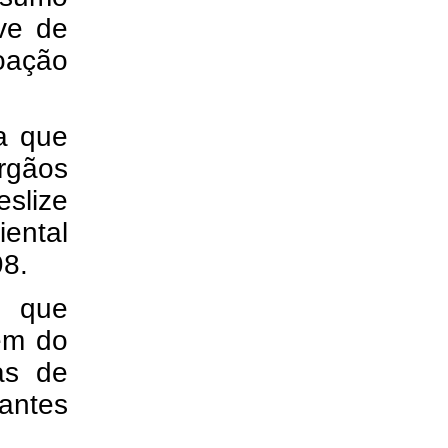
ve de
doação
ça que
rgãos
lize
ental
98.
s que
ém do
as de
antes