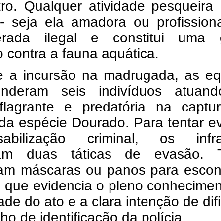
tro. Qualquer atividade pesqueira
 - seja ela amadora ou profission
erada ilegal e constitui uma 
o contra a fauna aquática.
e a incursão na madrugada, as eq
enderam seis indivíduos atuan
flagrante e predatória na captu
da espécie Dourado. Para tentar ev
sabilização criminal, os infra
ram duas táticas de evasão. 
avam máscaras ou panos para escon
o que evidencia o pleno conhecime
dade do ato e a clara intenção de difi
lho de identificação da polícia.