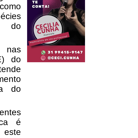
 como
pécies
o do
e nas
E) do
tende
mento
ia do
entes
sca é
este