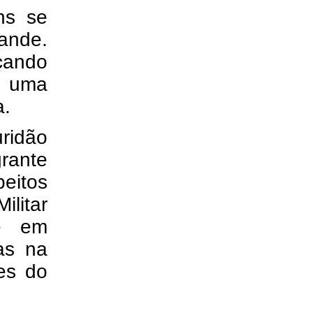
ns se
nde.
nçando
a uma
a.
ridão
rante
eitos
ilitar
e em
as na
res do