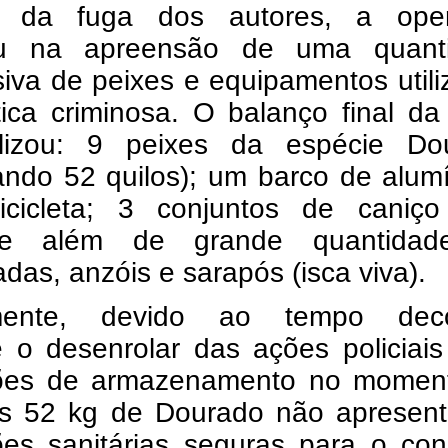
r da fuga dos autores, a ope
ou na apreensão de uma quant
iva de peixes e equipamentos util
tica criminosa. O balanço final d
ilizou: 9 peixes da espécie Do
zando 52 quilos); um barco de alum
cicleta; 3 conjuntos de caniç
ete além de grande quantida
as, anzóis e sarapós (isca viva).
zmente, devido ao tempo deco
e o desenrolar das ações policiai
ões de armazenamento no momen
os 52 kg de Dourado não apresen
ões sanitárias seguras para o co