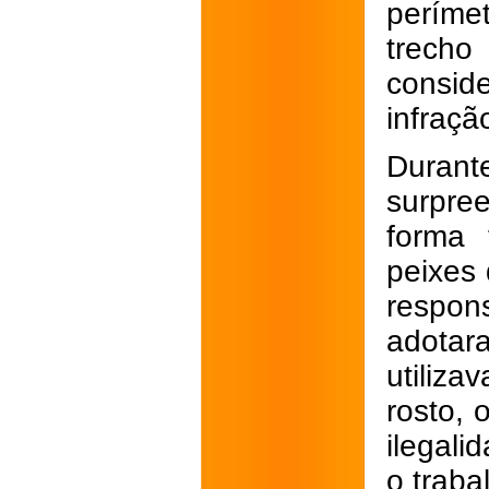
períme
trecho
consid
infraçã
Durant
surpre
forma 
peixes 
respon
adota
utiliz
rosto, 
ilegali
o traba