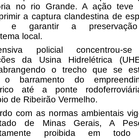
ória no rio Grande. A ação teve
primir a captura clandestina de es
as e garantir a preservaçã
tema local.
nsiva policial concentrou-s
ções da Usina Hidrelétrica (UH
 abrangendo o trecho que se es
 o barramento do empreendi
étrico até a ponte rodoferroviár
io de Ribeirão Vermelho.
rdo com as normas ambientais vig
tado de Minas Gerais, A Pe
etamente proibida em todo 