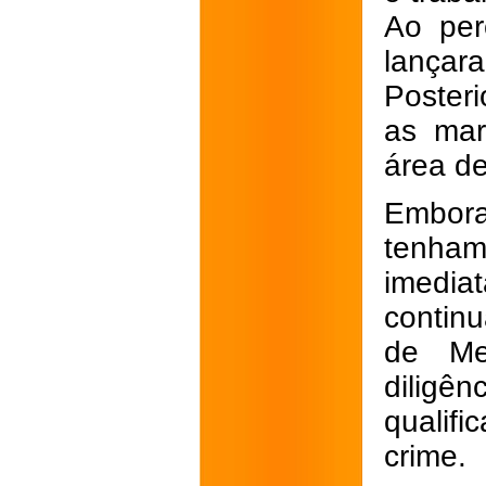
Ao per
lança
Poster
as mar
área de
Embora
tenham
imedi
continu
de Me
diligê
qualif
crime.