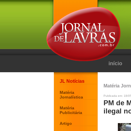
início
JL Notícias
Matéria Jorn
Matéria
Publicada em: 18/05
Jornalística
PM de M
Matéria
ilegal n
Publicitária
Artigo