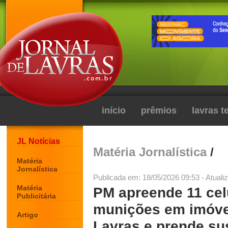
início
prêmios
lavras 
JL Notícias
Matéria Jornalística
/
Matéria
Jornalística
Publicada em: 18/05/2026 09:53 - Atuali
Matéria
PM apreende 11 cel
Publicitária
munições em imóve
Artigo
Lavras e prende su