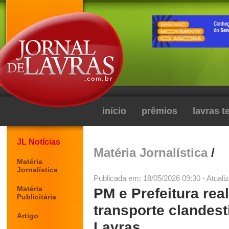
início
prêmios
lavras 
JL Notícias
Matéria Jornalística
/
Matéria
Jornalística
Publicada em: 18/05/2026 09:30 - Atuali
Matéria
PM e Prefeitura rea
Publicitária
transporte clandest
Artigo
Lavras