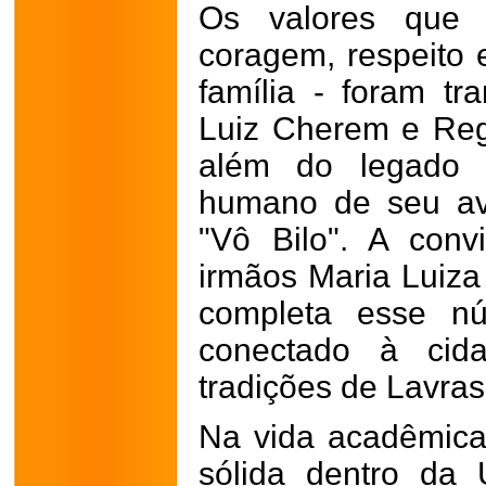
Os valores que c
coragem, respeito 
família - foram tr
Luiz Cherem e Regi
além do legado c
humano de seu avô
"Vô Bilo". A con
irmãos Maria Luiz
completa esse núc
conectado à cid
tradições de Lavras
Na vida acadêmica,
sólida dentro da 