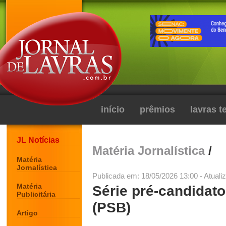
início
prêmios
lavras 
JL Notícias
Matéria Jornalística
/
Matéria
Jornalística
Publicada em: 18/05/2026 13:00 - Atuali
Matéria
Série pré-candidat
Publicitária
(PSB)
Artigo