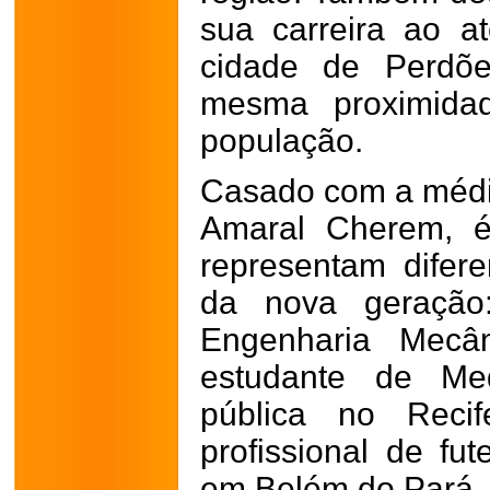
sua carreira ao 
cidade de Perdõ
mesma proximida
população.
Casado com a médi
Amaral Cherem, é
representam difer
da nova geração:
Engenharia Mecâ
estudante de Med
pública no Recif
profissional de f
em Belém do Pará.