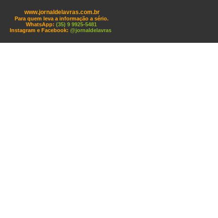
www.jornaldelavras.com.br
Para quem leva a informação a sério.
WhatsApp:
(35) 9 9925-5481
Instagram e Facebook:
@jornaldelavras