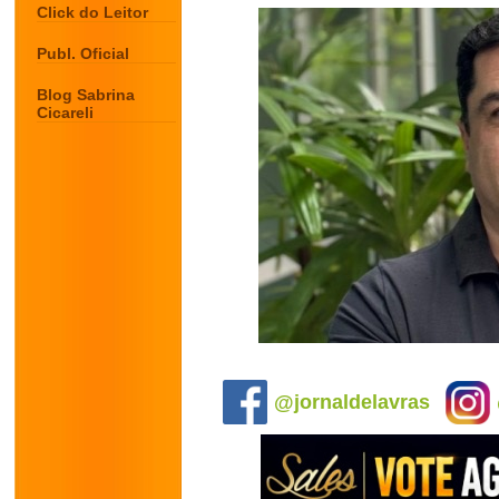
Click do Leitor
Publ. Oficial
Blog Sabrina
Cicareli
.
@jornaldelavras