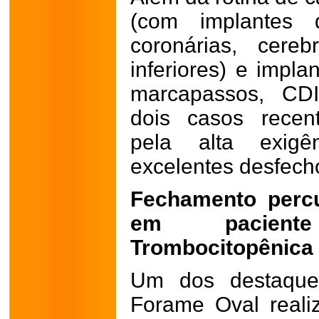
(com implantes 
coronárias, cere
inferiores) e impla
marcapassos, CDI
dois casos recen
pela alta exigê
excelentes desfecho
Fechamento perc
em pacien
Trombocitopênica
Um dos destaque
Forame Oval reali