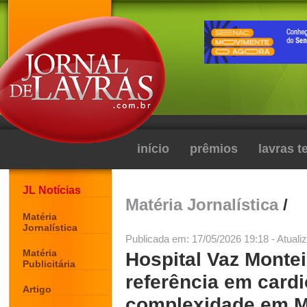
início
prêmios
lavras 
JL Notícias
Matéria Jornalística
/
Matéria
Jornalística
Publicada em: 17/05/2026 19:18 - Atuali
Matéria
Hospital Vaz Monte
Publicitária
referência em cardi
Artigo
complexidade em M