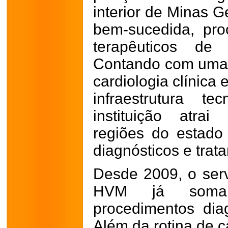
interior de Minas G
bem-sucedida, pro
terapêuticos de 
Contando com uma 
cardiologia clínica 
infraestrutura t
instituição atra
regiões do estad
diagnósticos e tra
Desde 2009, o ser
HVM já soma
procedimentos diag
Além da rotina de c