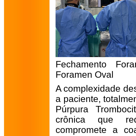
Fechamento Fo
Foramen Oval
A complexidade dest
a paciente, totalme
Púrpura Tromboci
crônica que r
compromete a coa