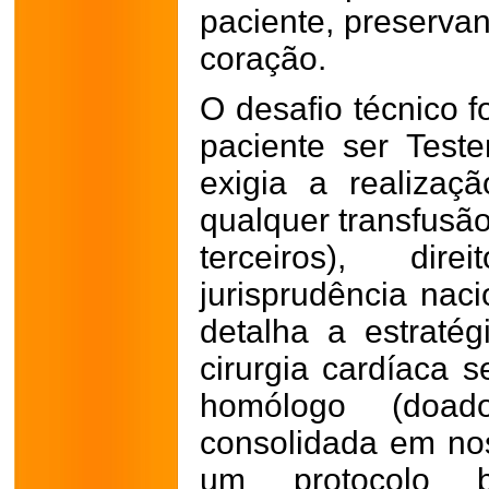
paciente, preservan
coração.
O desafio técnico f
paciente ser Tes
exigia a realiza
qualquer transfusã
terceiros), dir
jurisprudência naci
detalha a estraté
cirurgia cardíaca 
homólogo (doa
consolidada em nos
um protocolo 