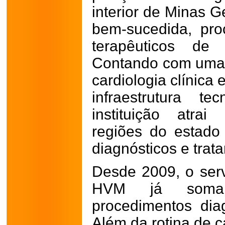
interior de Minas G
bem-sucedida, pro
terapêuticos de 
Contando com uma 
cardiologia clínica 
infraestrutura t
instituição atra
regiões do estad
diagnósticos e tra
Desde 2009, o ser
HVM já soma
procedimentos diag
Além da rotina de c