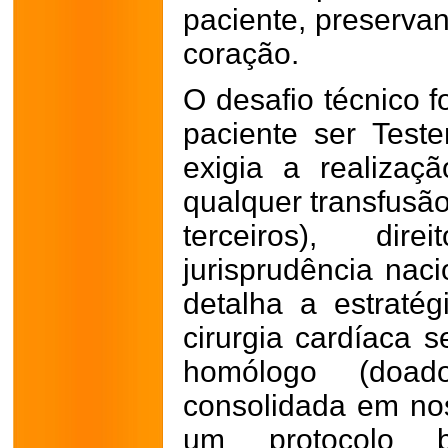
paciente, preservan
coração.
O desafio técnico f
paciente ser Tes
exigia a realiza
qualquer transfusã
terceiros), dir
jurisprudência naci
detalha a estraté
cirurgia cardíaca 
homólogo (doa
consolidada em nos
um protocolo 