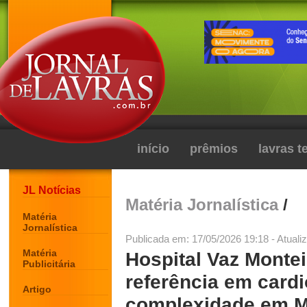
início
prêmios
lavras 
JL Notícias
Matéria Jornalística
/
Matéria
Jornalística
Publicada em: 17/05/2026 19:18 - Atuali
Matéria
Hospital Vaz Monte
Publicitária
referência em cardi
Artigo
complexidade em M