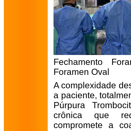
Fechamento Fo
Foramen Oval
A complexidade dest
a paciente, totalme
Púrpura Tromboci
crônica que r
compromete a coa