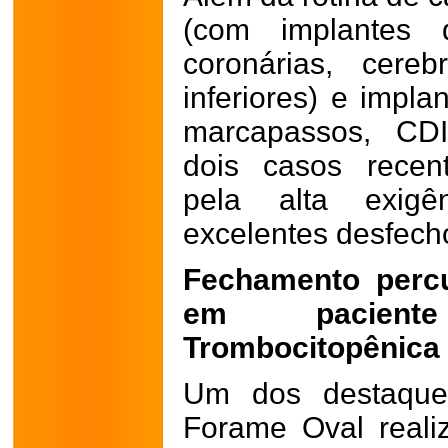
(com implantes 
coronárias, cere
inferiores) e impla
marcapassos, CDI
dois casos recen
pela alta exigê
excelentes desfecho
Fechamento perc
em pacien
Trombocitopênica
Um dos destaque
Forame Oval reali