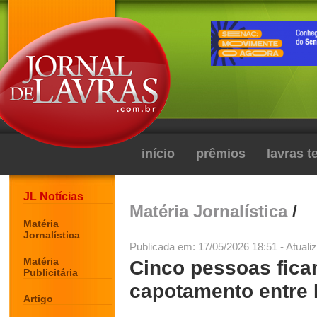
início
prêmios
lavras 
JL Notícias
Matéria Jornalística
/
Matéria
Jornalística
Publicada em: 17/05/2026 18:51 - Atuali
Matéria
Cinco pessoas fica
Publicitária
capotamento entre 
Artigo