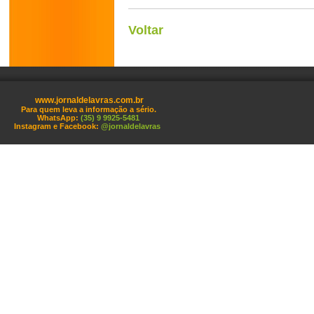
Voltar
www.jornaldelavras.com.br
Para quem leva a informação a sério.
WhatsApp:
(35) 9 9925-5481
Instagram e Facebook:
@jornaldelavras