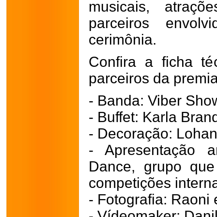
musicais, atraçõ
parceiros envolv
cerimônia.
Confira a ficha t
parceiros da premi
- Banda: Viber Sho
- Buffet: Karla Bra
- Decoração: Loha
- Apresentação ar
Dance, grupo que
competições intern
- Fotografia: Raoni
- Vídeomaker: Dani