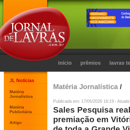
início
prêmios
lavras 
JL Notícias
Matéria Jornalística
/
Matéria
Jornalística
Publicada em: 17/05/2026 16:19 - Atuali
Matéria
Sales Pesquisa rea
Publicitária
premiação em Vitór
Artigo
de toda a Grande Vi