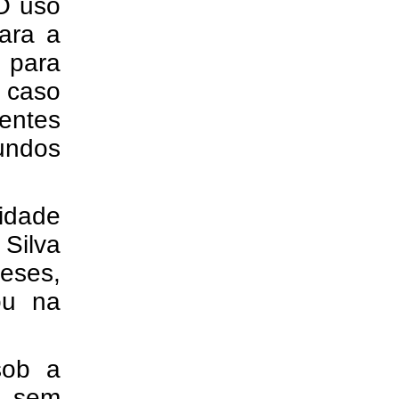
O uso
para a
 para
O caso
entes
undos
idade
 Silva
eses,
ou na
sob a
u sem