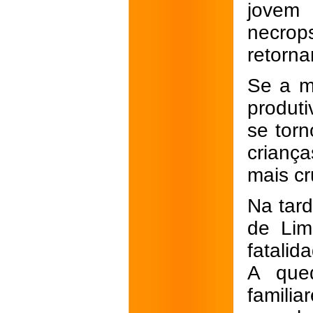
jovem 
necrops
retorna
Se a m
produt
se tor
crianç
mais cr
Na tard
de Lim
fatalid
A que
famil