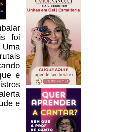
balar
s foi
. Uma
rutais
ixando
que e
stros
alerta
tude e