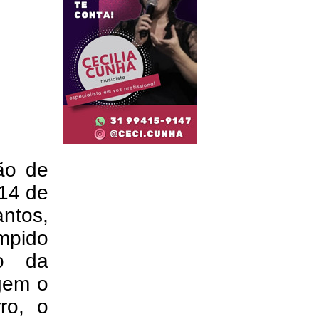
ão de
 14 de
ntos,
ompido
to da
agem o
ro, o