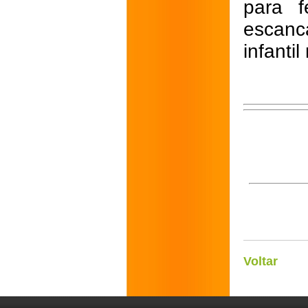
para f
escanc
infantil
Voltar