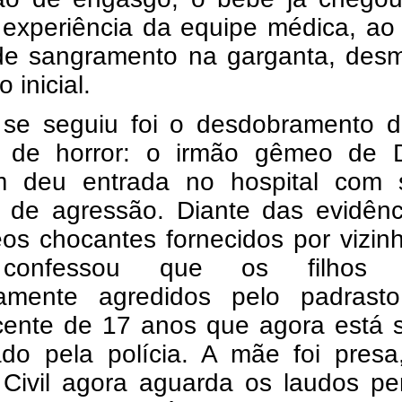
 experiência da equipe médica, ao
 de sangramento na garganta, desm
 inicial.
se seguiu foi o desdobramento 
 de horror: o irmão gêmeo de D
 deu entrada no hospital com s
is de agressão. Diante das evidên
os chocantes fornecidos por vizin
confessou que os filhos 
iramente agredidos pelo padrast
cente de 17 anos que agora está 
ado pela polícia. A mãe foi presa
 Civil agora aguarda os laudos per