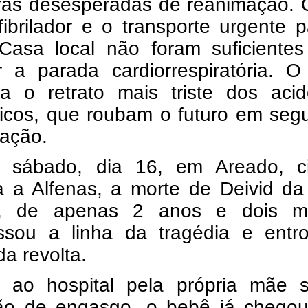
as desesperadas de reanimação. 
ibrilador e o transporte urgente 
Casa local não foram suficientes
er a parada cardiorrespiratória. 
a o retrato mais triste dos acid
icos, que roubam o futuro em seg
ração.
 sábado, dia 16, em Areado, c
a a Alfenas, a morte de Deivid da
o, de apenas 2 anos e dois m
assou a linha da tragédia e entr
da revolta.
 ao hospital pela própria mãe 
ão de engasgo, o bebê já chego