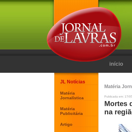
início
JL Notícias
Matéria Jorn
Matéria
Publicada em: 17/0
Jornalística
Mortes 
Matéria
na regi
Publicitária
Artigo