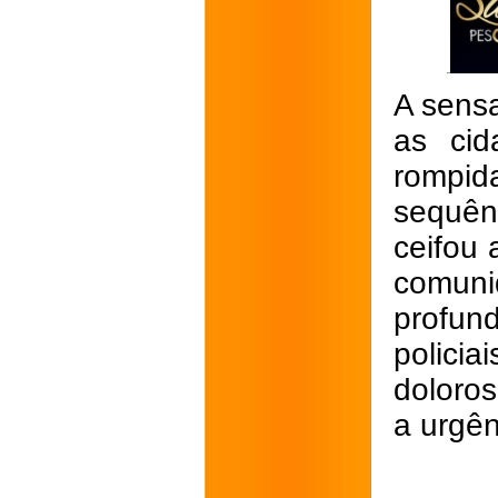
A sens
as cid
rompi
sequên
ceifou 
comuni
profun
policia
doloros
a urgên