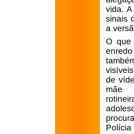
vida. A
sinais
a versão
O que 
enredo
também
visíve
de víde
mãe 
rotine
adoles
procur
Polícia