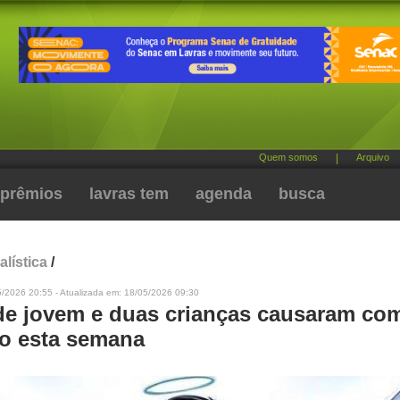
Quem somos
|
Arquivo
prêmios
lavras tem
agenda
busca
alística
/
5/2026 20:55 - Atualizada em: 18/05/2026 09:30
de jovem e duas crianças causaram co
ão esta semana