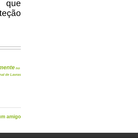
e que
teção
mente
no
nal de Lavras
 um amigo