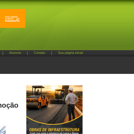
|
Anuncie
|
Contato
|
Sua página inicial
moção