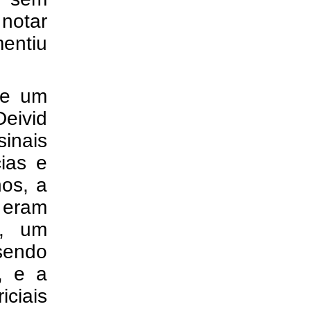
 notar
entiu
de um
eivid
inais
cias e
hos, a
eram
o, um
sendo
, e a
iciais