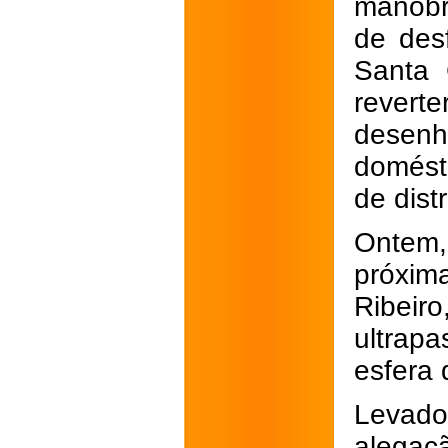
manobr
de desf
Santa 
revert
desenh
domést
de dist
Ontem,
próxim
Ribeir
ultrap
esfera 
Levado
alegaç