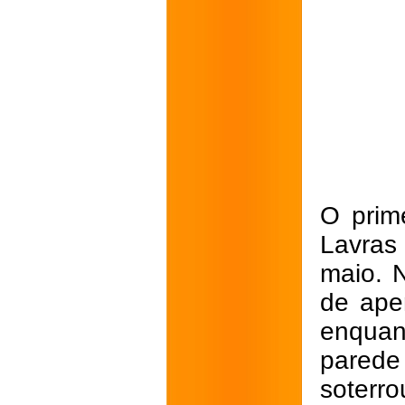
O prim
Lavras 
maio. 
de ape
enqua
parede 
soterr