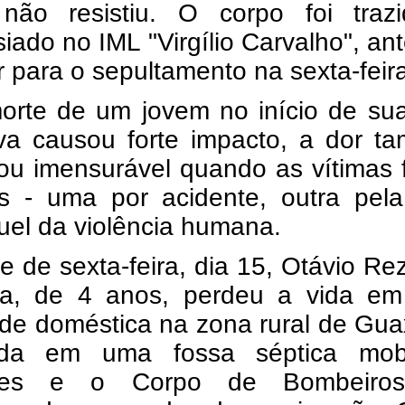
não resistiu. O corpo foi traz
iado no IML "Virgílio Carvalho", an
r para o sepultamento na sexta-feir
orte de um jovem no início de sua
iva causou forte impacto, a dor t
nou imensurável quando as vítimas
as - uma por acidente, outra pela
uel da violência humana.
e de sexta-feira, dia 15, Otávio R
a, de 4 anos, perdeu a vida e
ade doméstica na zona rural de Gu
da em uma fossa séptica mobi
iares e o Corpo de Bombeir