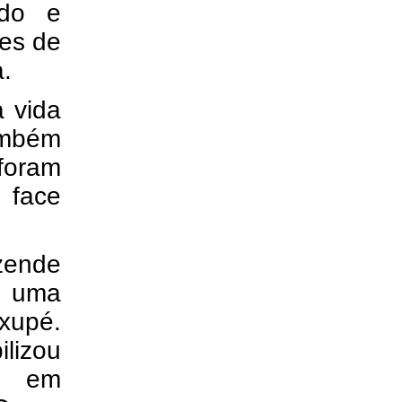
ido e
tes de
a.
 vida
ambém
 foram
 face
ezende
m uma
axupé.
lizou
os em