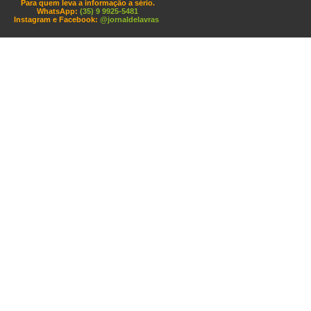
Para quem leva a informação a sério.
WhatsApp:
(35) 9 9925-5481
Instagram e Facebook:
@jornaldelavras