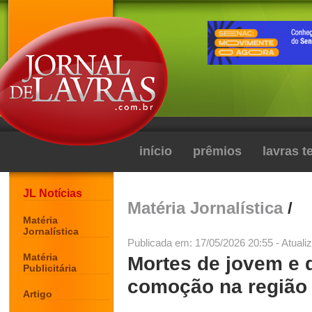
início
prêmios
lavras 
JL Notícias
Matéria Jornalística
/
Matéria
Jornalística
Publicada em: 17/05/2026 20:55 - Atuali
Matéria
Mortes de jovem e 
Publicitária
comoção na região
Artigo