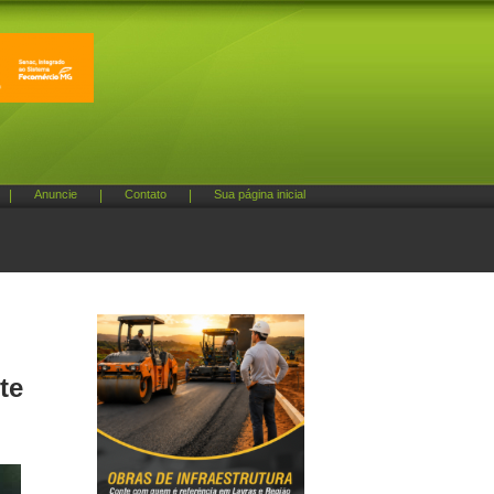
|
Anuncie
|
Contato
|
Sua página inicial
te