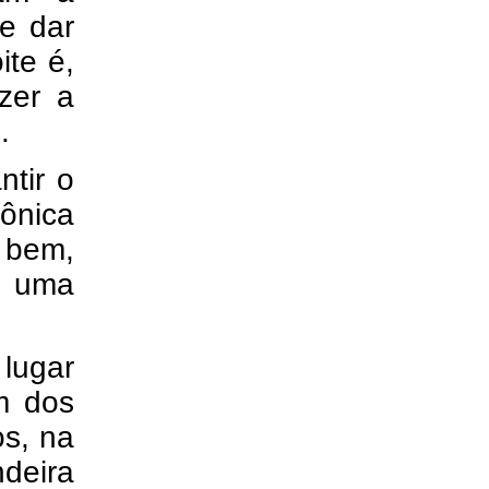
de dar
ite é,
zer a
.
tir o
ônica
 bem,
m uma
 lugar
m dos
os, na
ndeira