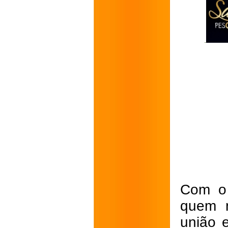
Com o 
quem m
união 