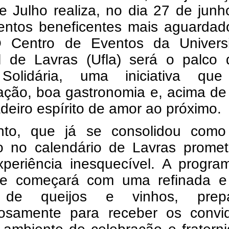
e Julho realiza, no dia 27 de jun
entos beneficentes mais aguardad
 Centro de Eventos da Univers
l de Lavras (Ufla) será o palco 
Solidária, uma iniciativa qu
cação, boa gastronomia e, acima de
deiro espírito de amor ao próximo.
to, que já se consolidou com
ão no calendário de Lavras promet
periência inesquecível. A progra
te começará com uma refinada e 
de queijos e vinhos, prepa
losamente para receber os convi