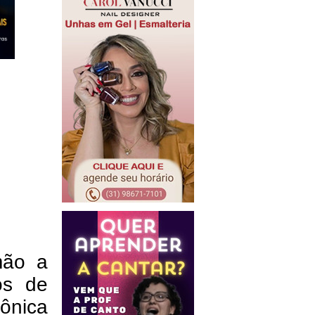
mão a
os de
ônica