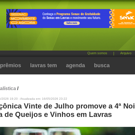
Quem somos
|
Arquivo
prêmios
lavras tem
agenda
busca
alística
/
5/2026 19:20 - Atualizada em: 16/05/2026 23:22
çônica Vinte de Julho promove a 4ª Noi
ia de Queijos e Vinhos em Lavras