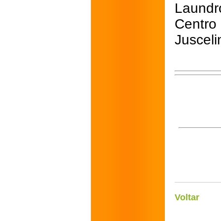
Laund
Centr
Jusceli
Voltar