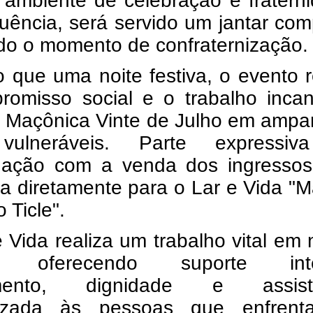
ambiente de celebração e fraterni
ência, será servido um jantar com
do o momento de confraternização.
 que uma noite festiva, o evento r
romisso social e o trabalho incan
a Maçônica Vinte de Julho em ampa
vulneráveis. Parte expressi
dação com a venda dos ingressos
da diretamente para o Lar e Vida "
 Ticle".
 Vida realiza um trabalho vital em
o, oferecendo suporte inte
imento, dignidade e assist
izada às pessoas que enfren