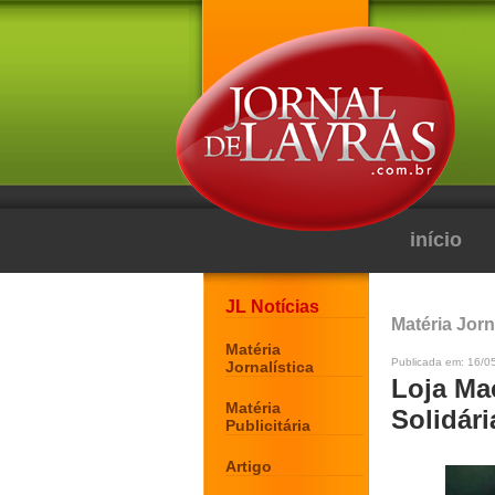
início
JL Notícias
Matéria Jorn
Matéria
Publicada em: 16/0
Jornalística
Loja Ma
Matéria
Solidár
Publicitária
Artigo