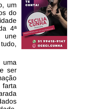
ho, um
os do
idade
da 4ª
e une
 tudo,
o uma
e ser
mação
farta
rada
dados