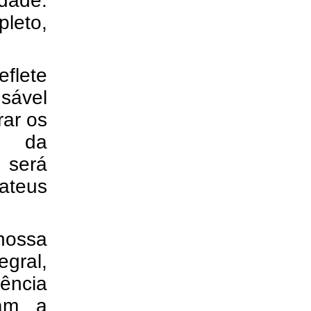
dade.
pleto,
eflete
sável
rar os
va da
 será
Mateus
 nossa
gral,
ência
tam a