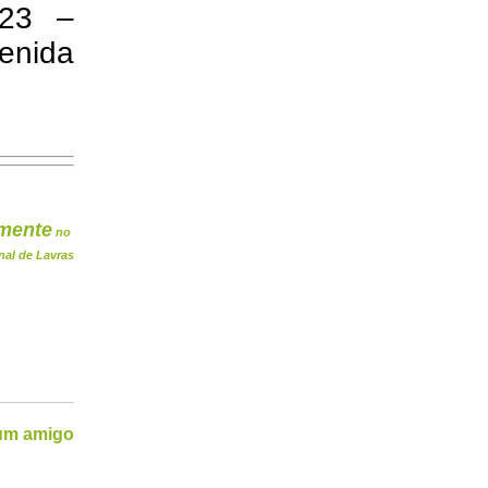
223 –
enida
mente
no
nal de Lavras
 um amigo