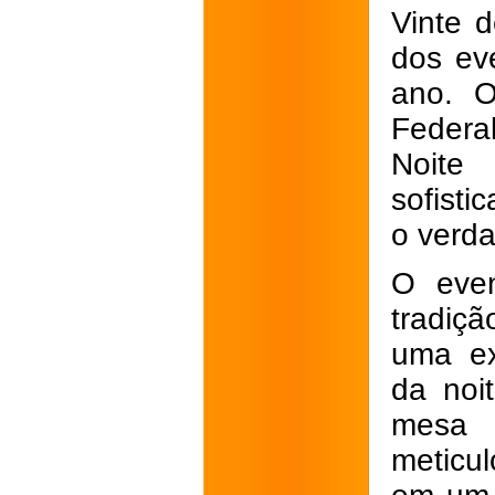
Vinte d
dos ev
ano. O
Federa
Noite 
sofisti
o verda
O even
tradiç
uma ex
da noi
mesa 
meticu