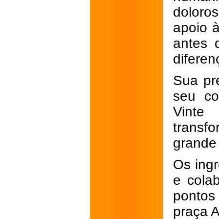
doloro
apoio à
antes 
diferen
Sua pr
seu co
Vinte
transf
grande 
Os ingr
e cola
pontos 
praça A