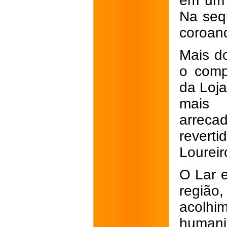
em um 
Na sequ
coroan
Mais do
o comp
da Loj
mais 
arreca
reverti
Loureiro
O Lar e
regiã
acolh
human