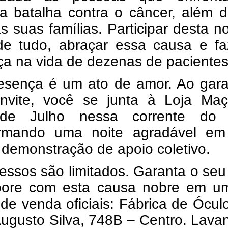
sa batalha contra o câncer, além 
s suas famílias. Participar desta no
de tudo, abraçar essa causa e fa
ça na vida de dezenas de pacientes
esença é um ato de amor. Ao garan
nvite, você se junta à Loja Maç
 de Julho nessa corrente do
ormando uma noite agradável e
demonstração de apoio coletivo.
essos são limitados. Garanta o seu
bore com esta causa nobre em u
de venda oficiais: Fábrica de Ócul
ugusto Silva, 748B – Centro. Lava