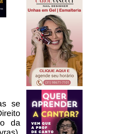
as se
ireito
ão da
ras),