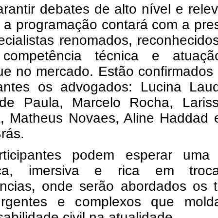
rantir debates de alto nível e rele
a, a programação contará com a pr
ecialistas renomados, reconhecido
 competência técnica e atuaç
ue no mercado. Estão confirmados
rantes os advogados: Lucina Laud
de Paula, Marcelo Rocha, Laris
ra, Matheus Novaes, Aline Haddad 
rás.
ticipantes podem esperar uma 
ica, imersiva e rica em tro
ências, onde serão abordados os 
urgentes e complexos que mol
abilidade civil na atualidade.