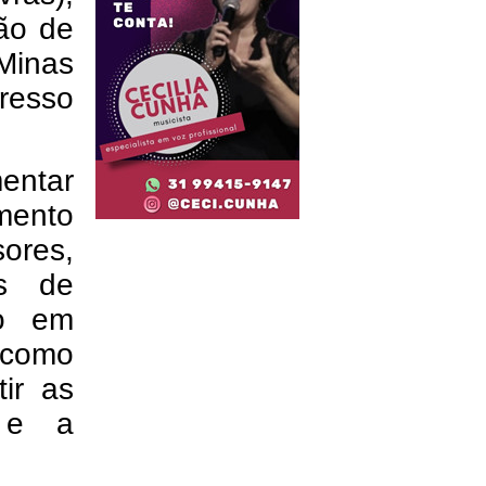
ão de
Minas
resso
mentar
mento
res,
es de
co em
 como
ir as
s e a