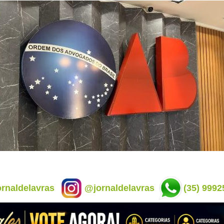
rnaldelavras
@jornaldelavras
(35) 9992