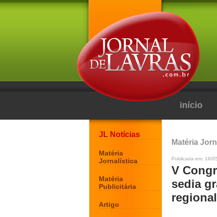
início
JL Notícias
Matéria Jorn
Matéria
Publicada em: 16/0
Jornalística
V Congr
Matéria
sedia g
Publicitária
regional
Artigo