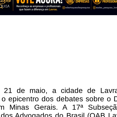
 21 de maio, a cidade de Lavr
 o epicentro dos debates sobre o D
em Minas Gerais. A 17ª Subseç
dos Advogados do Brasil (OAB Lav