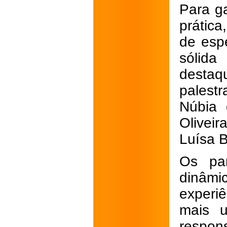
Para ga
prátic
de esp
sólida
destaq
palest
Núbia 
Olivei
Luísa B
Os par
dinâm
experi
mais 
respons