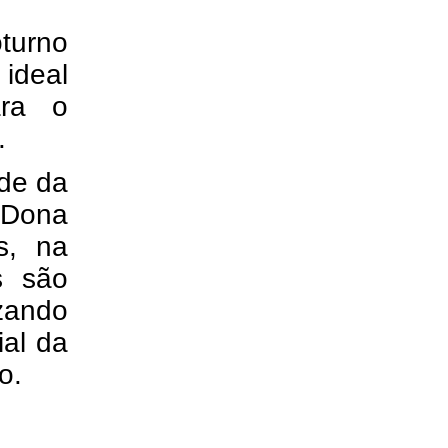
oturno
ideal
ara o
.
ede da
 Dona
s, na
s são
izando
ial da
o.