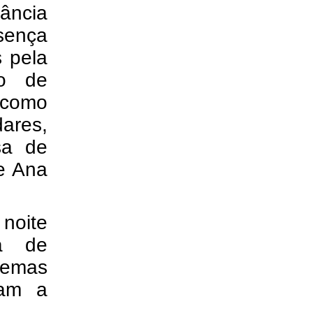
vância
esença
s pela
ão de
 como
ares,
sa de
e Ana
noite
ca de
temas
dam a