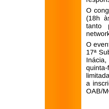
O cong
(18h à
tanto
network
O event
17ª Su
Inácia
quinta
limitad
a inscr
OAB/MG