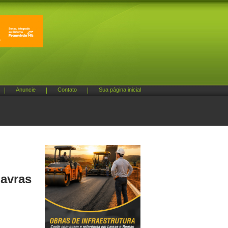
|
Anuncie
|
Contato
|
Sua página inicial
Lavras