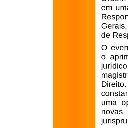
em uma
Respo
Gerais
de Resp
O even
o apri
juríd
magist
Direit
consta
uma op
novas 
jurispr