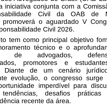
 iniciativa conjunta com a Comiss
nsabilidade Civil da OAB de 
, promoverá o aguardado V Cong
onsabilidade Civil 2026.
to tem como principal objetivo fo
moramento técnico e o aprofunda
ico de advogados, defenso
rados, promotores e estudant
o. Diante de um cenário jurídi
nte evolução, o congresso surge
ortunidade imperdível para discut
tendências, desafios prática
udência recente da área.