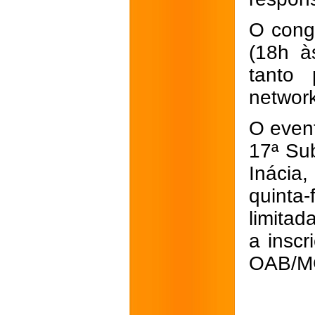
O cong
(18h à
tanto
network
O event
17ª Su
Inácia
quinta
limitad
a inscr
OAB/MG