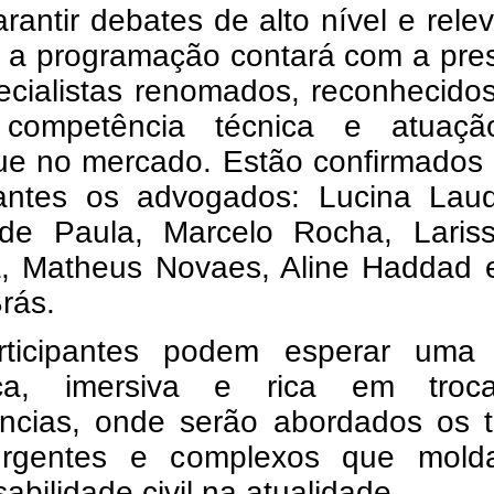
rantir debates de alto nível e rele
a, a programação contará com a pr
ecialistas renomados, reconhecido
 competência técnica e atuaç
ue no mercado. Estão confirmados
rantes os advogados: Lucina Laud
de Paula, Marcelo Rocha, Laris
ra, Matheus Novaes, Aline Haddad 
rás.
ticipantes podem esperar uma 
ica, imersiva e rica em tro
ências, onde serão abordados os 
urgentes e complexos que mol
abilidade civil na atualidade.