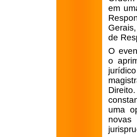
em uma
Respo
Gerais
de Resp
O even
o apri
juríd
magist
Direit
consta
uma op
novas 
jurispr