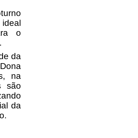
oturno
ideal
ara o
.
ede da
 Dona
s, na
s são
izando
ial da
o.