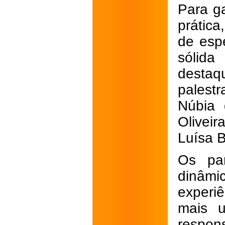
Para ga
prátic
de esp
sólida
destaq
palest
Núbia 
Olivei
Luísa B
Os par
dinâm
experi
mais 
respons