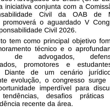
 iniciativa conjunta com a Comiss
nsabilidade Civil da OAB de 
, promoverá o aguardado V Cong
onsabilidade Civil 2026.
to tem como principal objetivo fo
moramento técnico e o aprofunda
ico de advogados, defenso
rados, promotores e estudant
o. Diante de um cenário jurídi
nte evolução, o congresso surge
ortunidade imperdível para discut
tendências, desafios prática
udência recente da área.