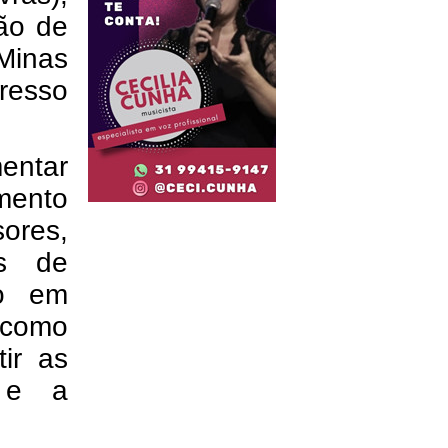
ão de
Minas
resso
mentar
mento
res,
es de
co em
 como
ir as
s e a