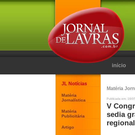
início
JL Notícias
Matéria Jorn
Matéria
Publicada em: 16/0
Jornalística
V Congr
Matéria
sedia g
Publicitária
regional
Artigo