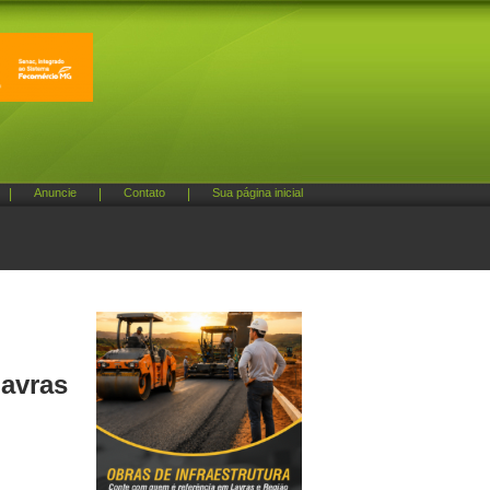
|
Anuncie
|
Contato
|
Sua página inicial
Lavras