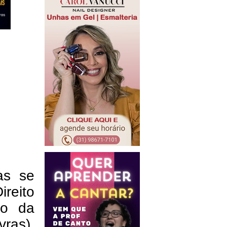
as se
ireito
ão da
ras),