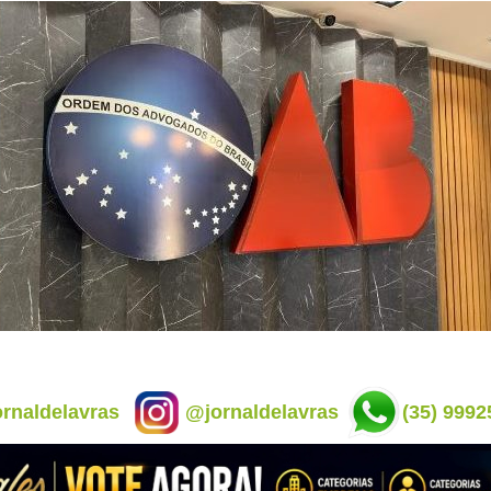
rnaldelavras
@jornaldelavras
(35) 9992