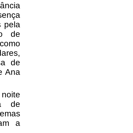
vância
esença
s pela
ão de
 como
ares,
sa de
e Ana
noite
ca de
temas
dam a