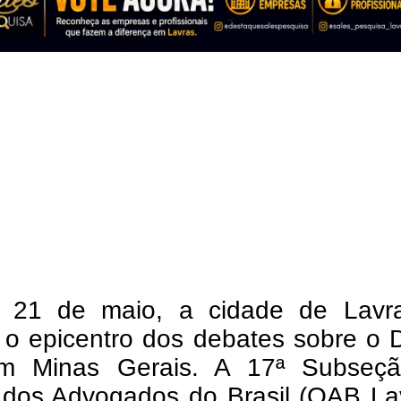
 21 de maio, a cidade de Lavr
 o epicentro dos debates sobre o D
em Minas Gerais. A 17ª Subseç
dos Advogados do Brasil (OAB Lav