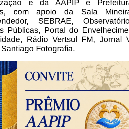
ização é da AAPIP e Prefeitu
es, com apoio da Sala Minei
endedor, SEBRAE, Observatór
as Públicas, Portal do Envelhecim
idade, Rádio Vertsul FM, Jornal 
 Santiago Fotografia.