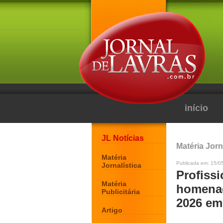
início
JL Notícias
Matéria Jorn
Matéria
Publicada em: 15/0
Jornalística
Profiss
Matéria
homenag
Publicitária
2026 em
Artigo