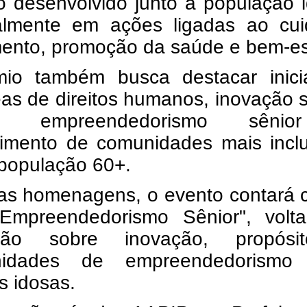
o desenvolvido junto à população 
almente em ações ligadas ao cui
mento, promoção da saúde e bem-es
io também busca destacar inicia
as de direitos humanos, inovação s
ra, empreendedorismo sêni
ecimento de comunidades mais incl
 população 60+.
as homenagens, o evento contará 
Empreendedorismo Sênior", volt
ssão sobre inovação, propós
unidades de empreendedorismo
s idosas.