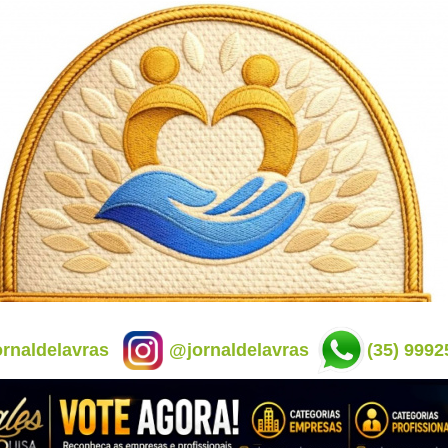
rnaldelavras
@jornaldelavras
(35) 9992