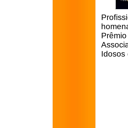
Profiss
homen
Prêmio
Associ
Idosos