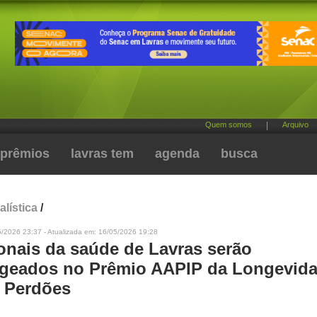
Quem somos
|
Arquivo
prêmios
lavras tem
agenda
busca
alística
/
5/2026 23:37 - Atualizada em: 16/05/2026 19:28
ionais da saúde de Lavras serão
eados no Prêmio AAPIP da Longevid
 Perdões