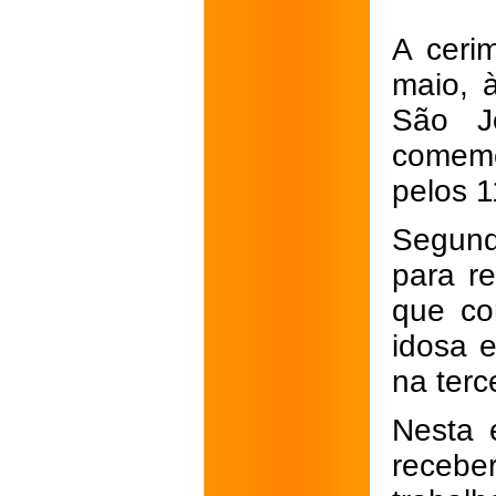
A ceri
maio, 
São J
comemo
pelos 1
Segund
para re
que co
idosa 
na terc
Nesta 
recebe