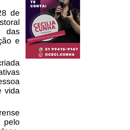
28 de
storal
e das
ção e
criada
ativas
essoa
 vida
vrense
o pelo