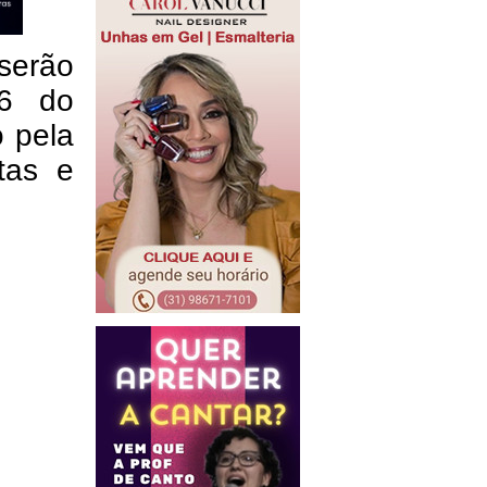
 serão
26 do
 pela
tas e