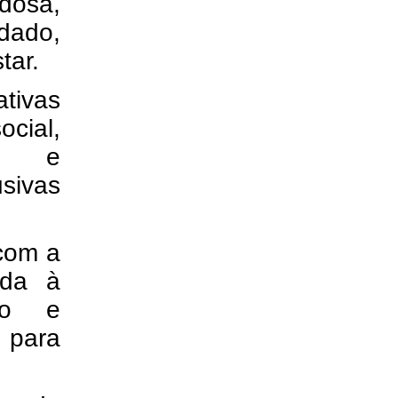
idosa,
dado,
tar.
tivas
ocial,
or e
usivas
com a
ada à
ito e
 para