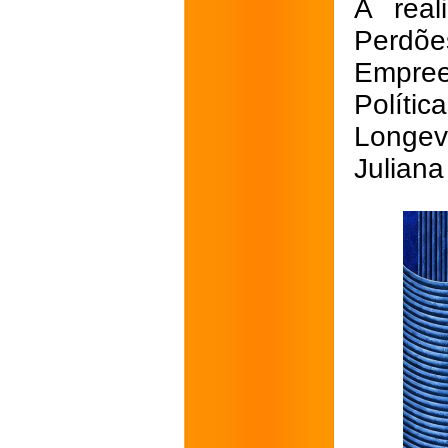
A real
Perdõ
Empre
Polític
Longev
Juliana