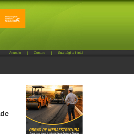
|
Anuncie
|
Contato
|
Sua página inicial
ade