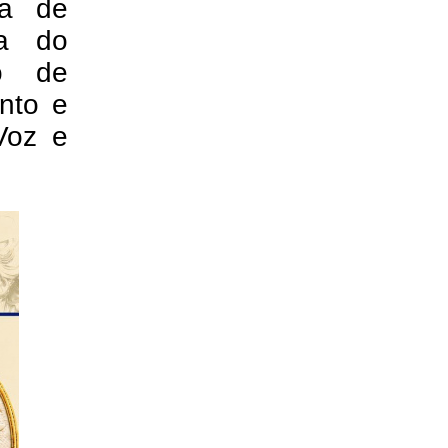
ra de
ra do
io de
ento e
Voz e