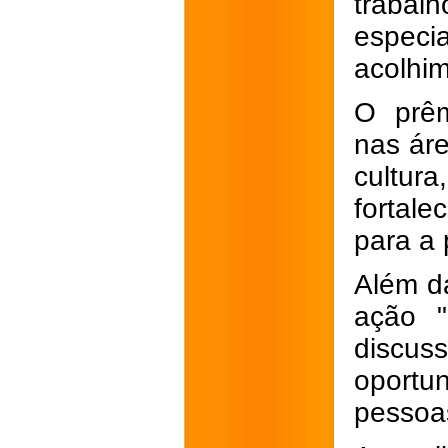
trabalh
especi
acolhi
O prêm
nas áre
cultu
fortal
para a
Além d
ação "
discu
oport
pessoa