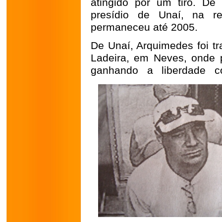
atingido por um tiro. De 
presídio de Unaí, na r
permaneceu até 2005.
De Unaí, Arquimedes foi tr
Ladeira, em Neves, onde 
ganhando a liberdade co