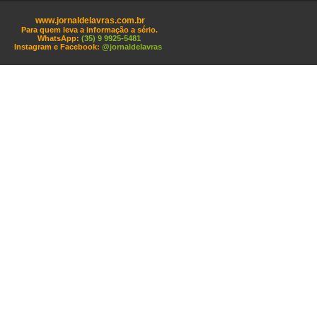
www.jornaldelavras.com.br
Para quem leva a informação a sério.
WhatsApp:
(35) 9 9925-5481
Instagram e Facebook:
@jornaldelavras