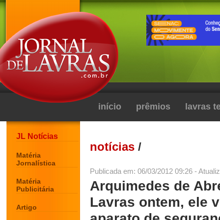
início
prêmios
lavras 
JL Notícias
notícias
/
Matéria
Jornalística
Publicada em: 06/03/2012 09:26 - Atuali
Matéria
Arquimedes de Abre
Publicitária
Lavras ontem, ele v
Artigo
aparato de seguran