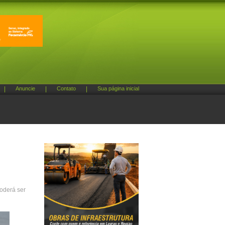
|
Anuncie
|
Contato
|
Sua página inicial
poderá ser