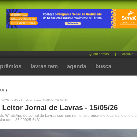
Quem somos
|
Arquivo
prêmios
lavras tem
agenda
busca
tor
/
5/2026 09:45 - Atualizada em: 15/05/2026 09:46
 Leitor Jornal de Lavras - 15/05/26
pelo WhatsApp do Jornal de Lavras com seu nome, sobrenome e local da foto, ele 
star aqui: 35 99925-5481