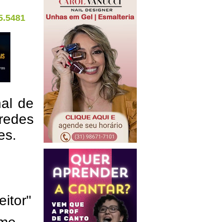
5.5481
nal de
redes
res.
eitor"