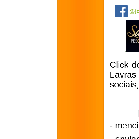
.
@jo
Click d
Lavras
sociais
- menci