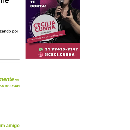
ome
izando por
mente
no
nal de Lavras
 um amigo