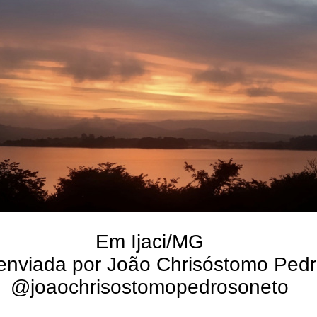
Em Ijaci/MG
enviada por João Chrisóstomo Ped
@joaochrisostomopedrosoneto