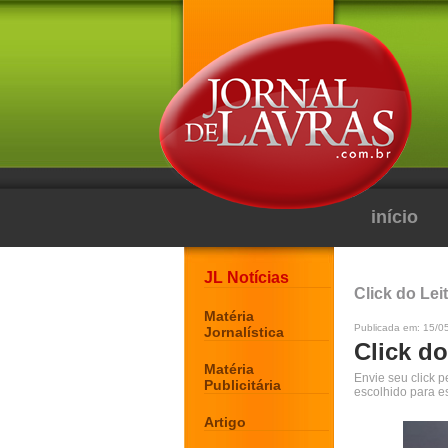
início
JL Notícias
Click do Lei
Matéria
Publicada em: 15/0
Jornalística
Click do
Matéria
Envie seu click 
Publicitária
escolhido para e
Artigo