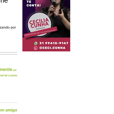
ome
izando por
mente
no
nal de Lavras
 um amigo