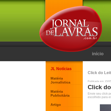
início
JL Notícias
Click do Lei
Matéria
Publicada em: 15/0
Jornalística
Click do
Matéria
Envie seu click 
Publicitária
escolhido para e
Artigo