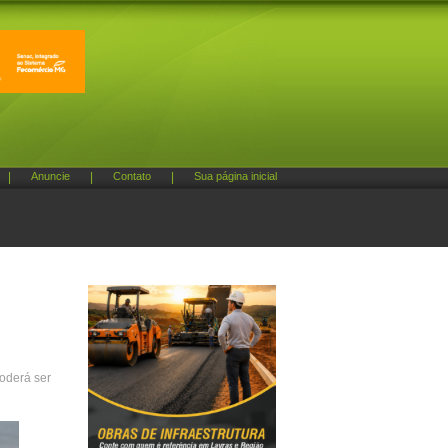
|
Anuncie
|
Contato
|
Sua página inicial
poderá ser