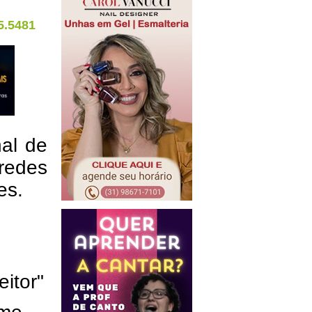
5.5481
nal de
redes
res.
eitor"