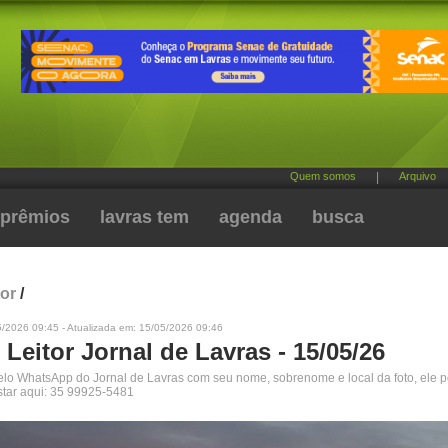
Quem somos
|
Arquivo
prêmios
lavras tem
agenda
busca
tor
/
5/2026 09:45 - Atualizada em: 15/05/2026 09:46
 Leitor Jornal de Lavras - 15/05/26
pelo WhatsApp do Jornal de Lavras com seu nome, sobrenome e local da foto, ele 
star aqui: 35 99925-5481