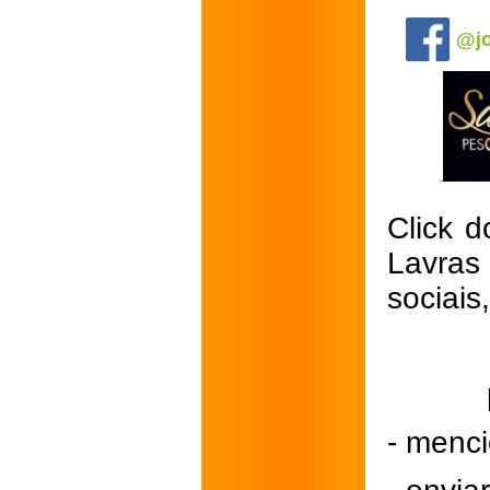
.
@jo
Click d
Lavras
sociais
- menci