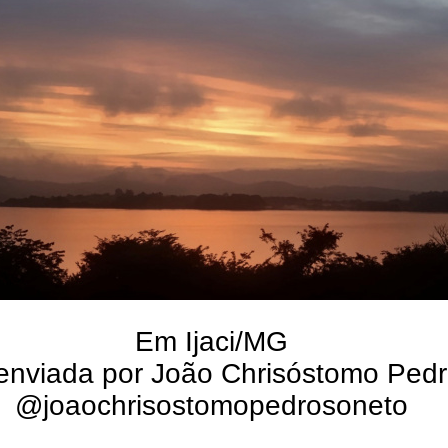
Em Ijaci/MG
enviada por João Chrisóstomo Ped
@joaochrisostomopedrosoneto