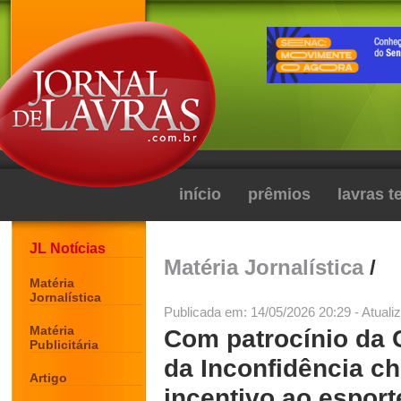
início
prêmios
lavras 
JL Notícias
Matéria Jornalística
/
Matéria
Jornalística
Publicada em: 14/05/2026 20:29 - Atuali
Matéria
Com patrocínio da 
Publicitária
da Inconfidência ch
Artigo
incentivo ao esport