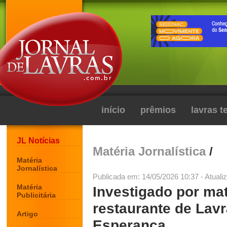
início
prêmios
lavras 
JL Notícias
Matéria Jornalística
/
Matéria
Jornalística
Publicada em: 14/05/2026 10:37 - Atuali
Matéria
Investigado por mat
Publicitária
restaurante de Lav
Artigo
Esperança