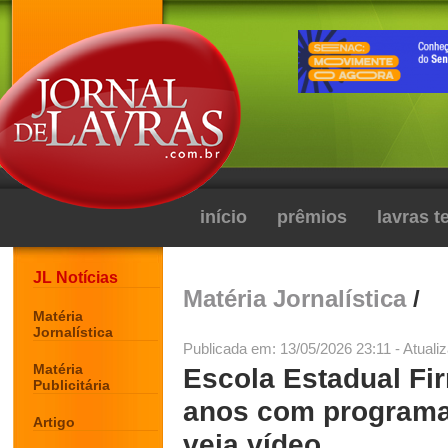
início
prêmios
lavras 
JL Notícias
Matéria Jornalística
/
Matéria
Jornalística
Publicada em: 13/05/2026 23:11 - Atuali
Matéria
Escola Estadual Fi
Publicitária
anos com programa
Artigo
veja vídeo