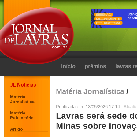
início
prêmios
lavras 
JL Notícias
Matéria Jornalística
/
Matéria
Jornalística
Publicada em: 13/05/2026 17:14 - Atuali
Matéria
Lavras será sede d
Publicitária
Minas sobre inovaç
Artigo