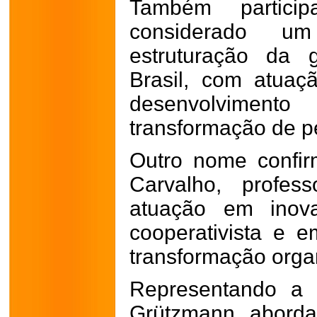
Também particip
considerado u
estruturação da 
Brasil, com atuaçã
desenvolvime
transformação de p
Outro nome confi
Carvalho, profes
atuação em inova
cooperativista e e
transformação orga
Representando a 
Grützmann aborda