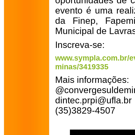
oportunidades de 
evento é uma real
da Finep, Fapemi
Municipal de Lavras
Inscreva-se:
www.sympla.com.br/ev
minas/3419335
Mais informações:
@convergesuldemi
dintec.prpi@ufla.br
(35)3829-4507