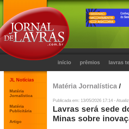
início
prêmios
lavras 
JL Notícias
Matéria Jornalística
/
Matéria
Jornalística
Publicada em: 13/05/2026 17:14 - Atuali
Matéria
Lavras será sede d
Publicitária
Minas sobre inovaç
Artigo