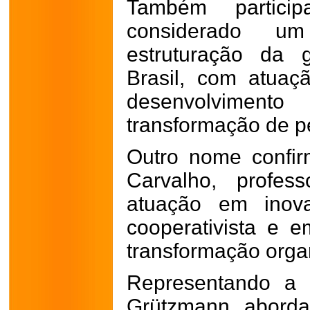
Também particip
considerado u
estruturação da 
Brasil, com atuaçã
desenvolvime
transformação de p
Outro nome confi
Carvalho, profes
atuação em inova
cooperativista e e
transformação orga
Representando a 
Grützmann aborda