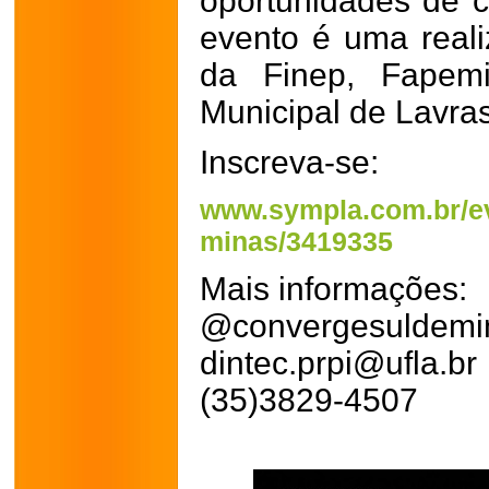
oportunidades de 
evento é uma real
da Finep, Fapemi
Municipal de Lavras
Inscreva-se:
www.sympla.com.br/ev
minas/3419335
Mais informações:
@convergesuldemi
dintec.prpi@ufla.br
(35)3829-4507