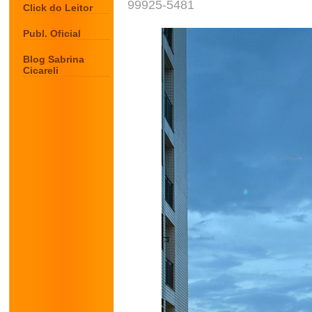
99925-5481
Click do Leitor
Publ. Oficial
Blog Sabrina
Cicareli