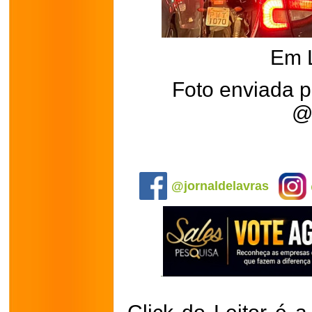
Em 
Foto enviada 
@
.
@jornaldelavras