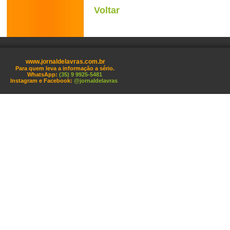
Voltar
www.jornaldelavras.com.br
Para quem leva a informação a sério.
WhatsApp:
(35) 9 9925-5481
Instagram e Facebook:
@jornaldelavras