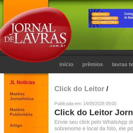
início
prêmios
lavras 
JL Notícias
Click do Leitor
/
Matéria
Jornalística
Publicada em: 14/05/2026 09:00
Matéria
Click do Leitor Jorn
Publicitária
Envie seu click pelo WhatsApp d
Artigo
sobrenome e local da foto, ele po