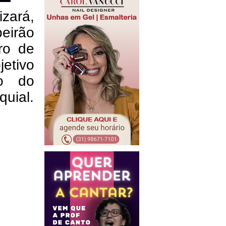
izará,
eirão
ro de
etivo
ão do
uial.