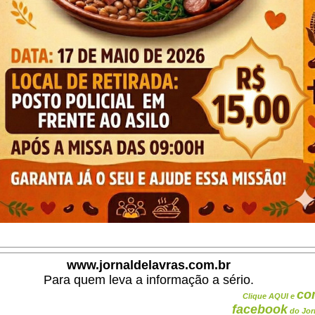
www.jornaldelavras.com.br
Para quem leva a informação a sério.
co
Clique AQUI e
facebook
do Jor