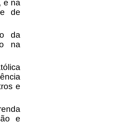
, e na
ze de
io da
do na
tólica
ência
tros e
renda
ção e