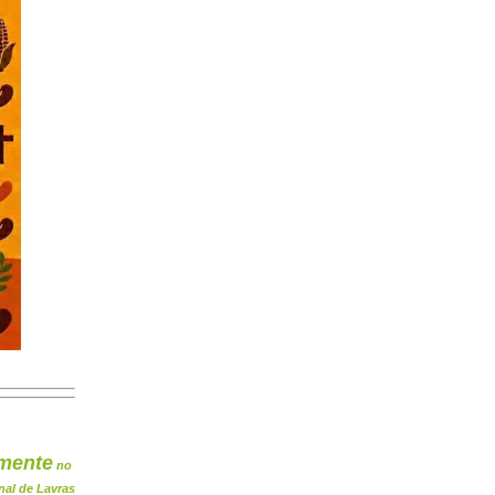
mente
no
nal de Lavras