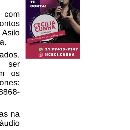
, com
ontos
 Asilo
a.
ados.
m ser
om os
fones:
98868-
as na
áudio