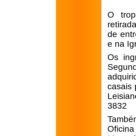
O trop
retira
de entr
e na Ig
Os ing
Segun
adquir
casais 
Leisia
3832
Também
Oficin