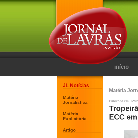
início
JL Notícias
Matéria Jorn
Matéria
Publicada em: 12/0
Jornalística
Tropeirã
Matéria
ECC em 
Publicitária
Artigo