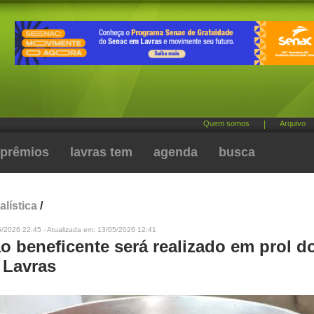
Quem somos
|
Arquivo
prêmios
lavras tem
agenda
busca
alística
/
5/2026 22:45 - Atualizada em: 13/05/2026 12:41
o beneficente será realizado em prol do
Lavras