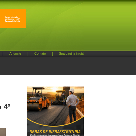
|
Anuncie
|
Contato
|
Sua página inicial
 4º