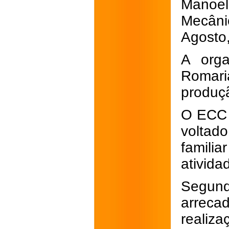
Manoel 
Mecâni
Agosto,
A orga
Romar
produç
O ECC 
voltad
familia
ativida
Segun
arreca
realiza