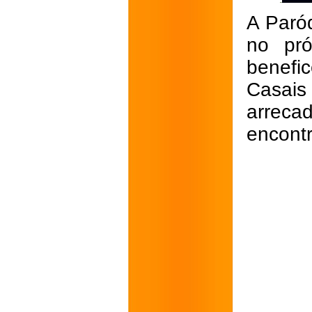
A Paró
no pró
benefi
Casais
arreca
encont