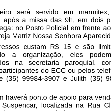
eiro será servido em marmitex
da após a missa das 9h, em dois p
ega: no Posto Policial em frente ao
reja Matriz Nossa Senhora Aparecid
ressos custam R$ 15 e são limit
do a organização, eles pode
idos na secretaria paroquial, c
participantes do ECC ou pelos tele
ne (35) 99984-3907 e Julith (35) 
 haverá ponto de apoio para vend
a Suspencar, localizada na Rua Cl