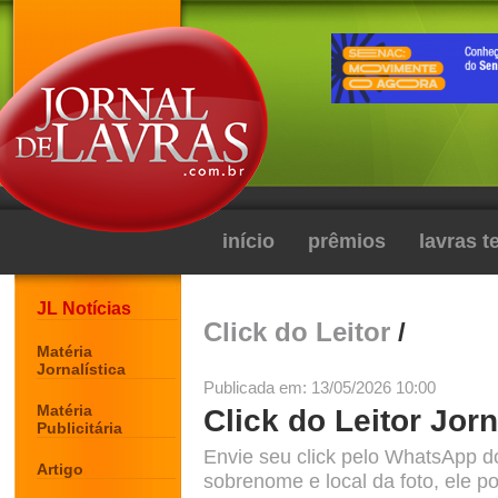
início
prêmios
lavras 
JL Notícias
Click do Leitor
/
Matéria
Jornalística
Publicada em: 13/05/2026 10:00
Matéria
Click do Leitor Jorn
Publicitária
Envie seu click pelo WhatsApp d
Artigo
sobrenome e local da foto, ele po