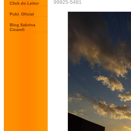
99925-5481
Click do Leitor
Publ. Oficial
Blog Sabrina
Cicareli