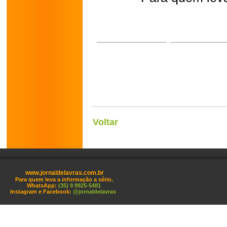
Voltar
www.jornaldelavras.com.br
Para quem leva a informação a sério.
WhatsApp:
(35) 9 9925-5481
Instagram e Facebook:
@jornaldelavras