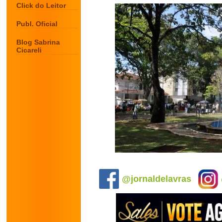
Click do Leitor
Publ. Oficial
Blog Sabrina
Cicareli
.
@jornaldelavras