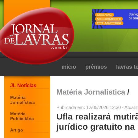
início
prêmios
lavras 
JL Notícias
Matéria Jornalística
/
Matéria
Jornalística
Publicada em: 12/05/2026 12:30 - Atuali
Matéria
Ufla realizará muti
Publicitária
jurídico gratuito na
Artigo