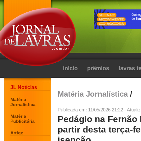
início
prêmios
lavras 
JL Notícias
Matéria Jornalística
/
Matéria
Jornalística
Publicada em: 11/05/2026 21:22 - Atuali
Matéria
Pedágio na Fernão 
Publicitária
partir desta terça-f
Artigo
isenção