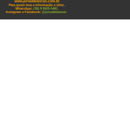
www.jornaldelavras.com.br
Para quem leva a informação a sério.
WhatsApp:
(35) 9 9925-5481
Instagram e Facebook:
@jornaldelavras