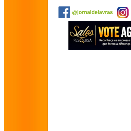
.
@jornaldelavras