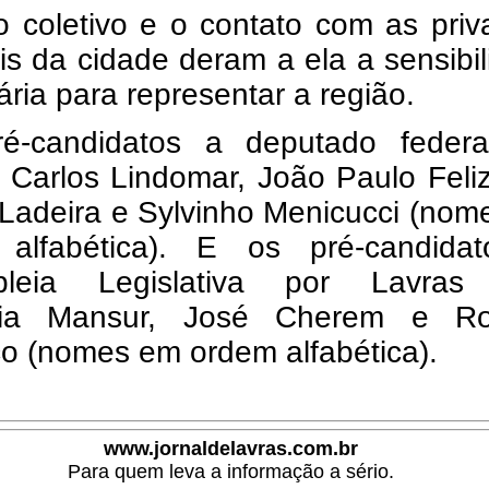
o coletivo e o contato com as pri
is da cidade deram a ela a sensibi
ria para representar a região.
é-candidatos a deputado federa
 Carlos Lindomar, João Paulo Feli
 Ladeira e Sylvinho Menicucci (no
alfabética). E os pré-candida
bleia Legislativa por Lavras
nia Mansur, José Cherem e Ro
o (nomes em ordem alfabética).
www.jornaldelavras.com.br
Para quem leva a informação a sério.