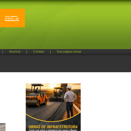
|
Anuncie
|
Contato
|
Sua página inicial