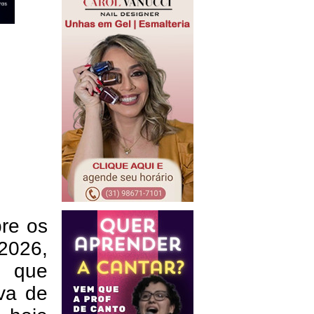
bre os
 2026,
s que
va de