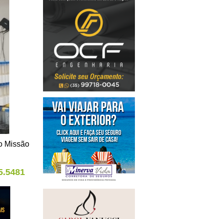
do Missão
5.5481