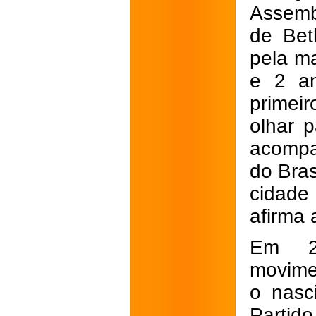
Assembl
de Bet
pela m
e 2 an
primeir
olhar p
acompa
do Bras
cidade
afirma 
Em 20
movime
o nasc
Partid