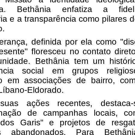
a. Bethânia enfatiza a fidel
ria e a transparência como pilares 
o.
erança, definida por ela como "dis
esente" floresceu no contato dire
nidade. Bethânia tem um históri
ência social em grupos religio
o em associações de bairro, co
Líbano-Eldorado.
suas ações recentes, destaca
nação de campanhas locais, c
 dos Garis" e projetos de resga
is abandonados. Para Bethân