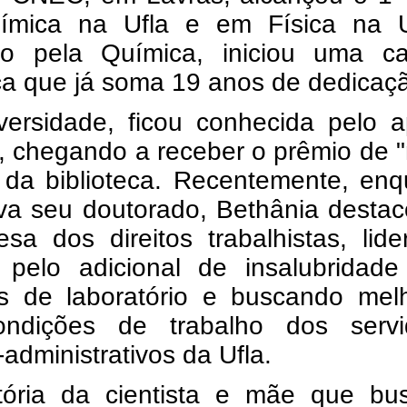
mica na Ufla e em Física na 
o pela Química, iniciou uma car
ica que já soma 19 anos de dedicaç
versidade, ficou conhecida pelo a
io, chegando a receber o prêmio de 
" da biblioteca. Recentemente, en
ava seu doutorado, Bethânia desta
sa dos direitos trabalhistas, lid
s pelo adicional de insalubridade
os de laboratório e buscando melh
ndições de trabalho dos servi
-administrativos da Ufla.
etória da cientista e mãe que bu