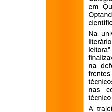
em Quí
Optand
científ
Na uni
literár
leitora
finaliz
na defe
frente
técnic
nas co
técnico
A traj