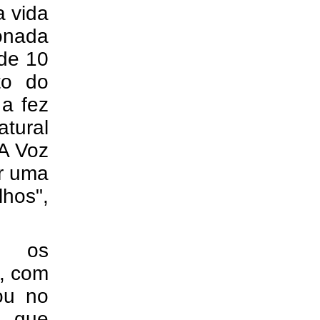
a vida
onada
(de 10
to do
 a fez
atural
A Voz
ir uma
lhos",
e os
e, com
ou no
a que