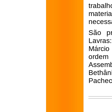
trabalh
materia
necessá
São pr
Lavras:
Márcio
ordem 
Assem
Bethâ
Pachec