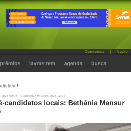
Quem somos
|
Arquivo
prêmios
lavras tem
agenda
busca
alística
/
5/2026 09:05 - Atualizada em: 12/05/2026 12:28
ré-candidatos locais: Bethânia Mansur
)