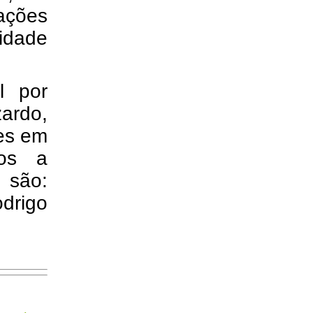
vações
lidade
l por
zardo,
mes em
tos a
 são:
drigo