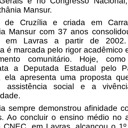
Gerais e no Congresso Nacional,
thânia Mansur.
l de Cruzília e criada em Carra
ia Mansur com 37 anos consolido
ia em Lavras a partir de 2002
ria é marcada pelo rigor acadêmico 
mento comunitário. Hoje, como
ata a Deputada Estadual pelo Pa
, ela apresenta uma proposta qu
a, assistência social e a vivênc
idade.
ia sempre demonstrou afinidade c
s. Ao concluir o ensino médio no 
o CNEC, em Lavras, alcançou o 1º 