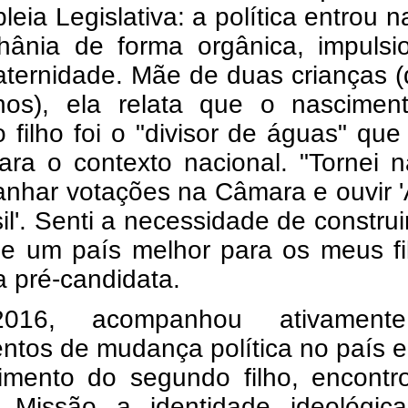
eia Legislativa: a política entrou n
hânia de forma orgânica, impulsi
aternidade. Mãe de duas crianças 
os), ela relata que o nascimen
o filho foi o "divisor de águas" que
ara o contexto nacional. "Tornei n
nhar votações na Câmara e ouvir '
il'. Senti a necessidade de constru
 e um país melhor para os meus fi
a pré-candidata.
16, acompanhou ativament
ntos de mudança política no país 
imento do segundo filho, encontr
o Missão a identidade ideológic