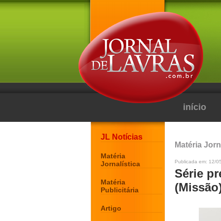
início
JL Notícias
Matéria Jorn
Matéria
Publicada em: 12/0
Jornalística
Série p
Matéria
(Missão
Publicitária
Artigo