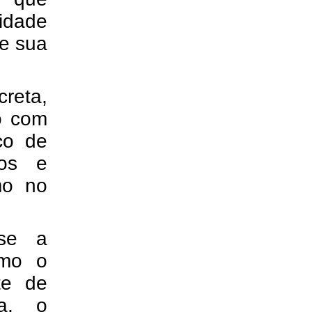
idade
de sua
creta,
to com
co de
sos e
mo no
-se a
omo o
te de
ia, o