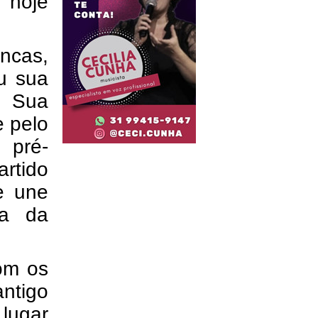
 hoje
ncas,
u sua
. Sua
e pelo
 pré-
rtido
e une
ia da
om os
antigo
lugar