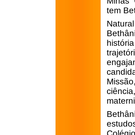
Minas 
tem Be
Natura
Bethân
histór
trajetó
engaja
candid
Missão
ciênci
matern
Bethân
estudo
Colégi