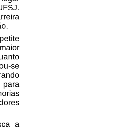
UFSJ.
reira
ão.
petite
"maior
quanto
cou-se
erando
 para
orias
dores
sca a