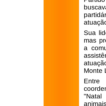
buscav
partidá
atuaçã
Sua lid
mas pr
a comu
assist
atuaçã
Monte 
Entre 
coorde
"Natal
anima