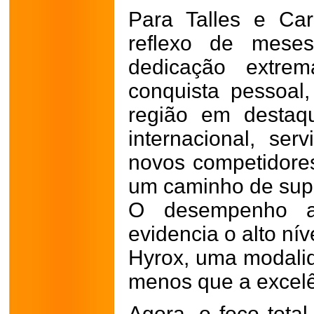
Para Talles e Car
reflexo de meses
dedicação extr
conquista pessoal,
região em destaq
internacional, ser
novos competidore
um caminho de sup
O desempenho al
evidencia o alto ní
Hyrox, uma modali
menos que a excelê
Agora, o foco total