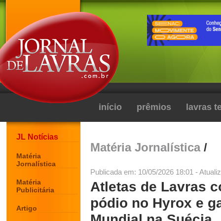
início
prêmios
lavras 
JL Notícias
Matéria Jornalística
/
Matéria
Jornalística
Publicada em: 10/05/2026 18:01 - Atuali
Matéria
Atletas de Lavras 
Publicitária
pódio no Hyrox e g
Artigo
Mundial na Suécia