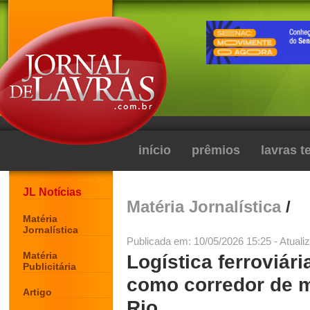
início
prêmios
lavras 
JL Notícias
Matéria Jornalística
/
Matéria
Jornalística
Publicada em: 10/05/2026 15:25 - Atuali
Matéria
Logística ferroviár
Publicitária
como corredor de m
Artigo
Rio