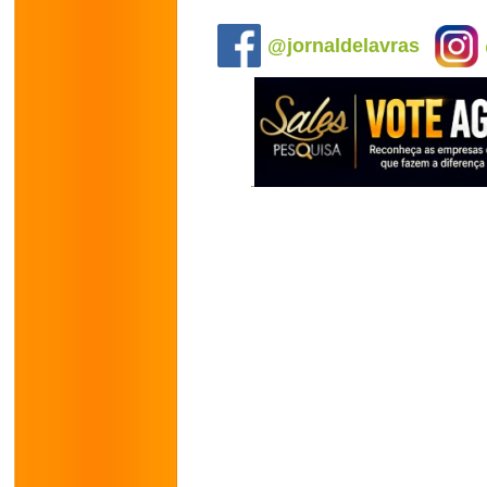
.
@jornaldelavras