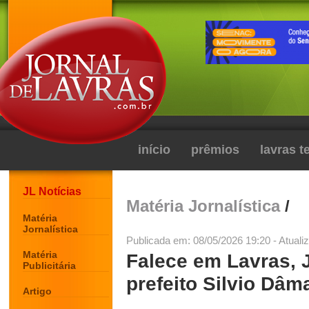
início
prêmios
lavras 
JL Notícias
Matéria Jornalística
/
Matéria
Jornalística
Publicada em: 08/05/2026 19:20 - Atuali
Matéria
Falece em Lavras, J
Publicitária
prefeito Silvio Dâm
Artigo