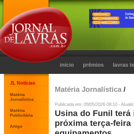
início
prêmios
lavras 
JL Notícias
Matéria Jornalística
/
Matéria
Jornalística
Publicada em: 09/05/2026 08:10 - Atuali
Matéria
Usina do Funil terá 
Publicitária
próxima terça-feir
Artigo
equipamentos