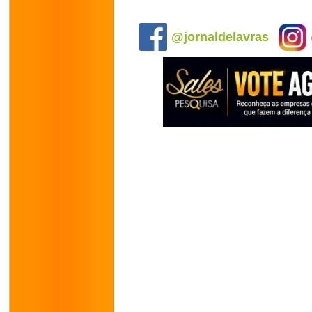
.
@jornaldelavras