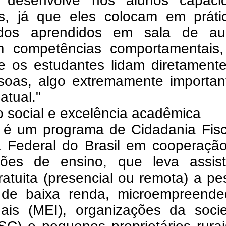
o desenvolve nos alunos capaci
as, já que eles colocam em práti
dos aprendidos em sala de au
 competências comportamentais
e os estudantes lidam diretament
soas, algo extremamente importan
atual."
 social e excelência acadêmica
é um programa de Cidadania Fisc
a Federal do Brasil em cooperaçã
uições de ensino, que leva assist
gratuita (presencial ou remota) a p
s de baixa renda, microempreende
duais (MEI), organizações da soci