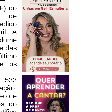
F) do
o de
edido
il. A
volume
e das
último
re os
s 533
ação,
jeto e
es do