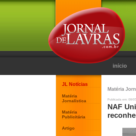
início
JL Notícias
Matéria Jorn
Matéria
Publicada em: 08/0
Jornalística
NAF Uni
Matéria
reconhe
Publicitária
Artigo