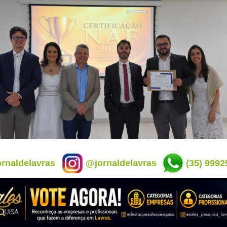
rnaldelavras
@jornaldelavras
(35) 9992