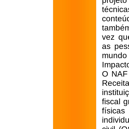
projet
técnic
conteú
também
vez qu
as pes
mundo 
Impacto
O NAF 
Receit
instit
fiscal 
física
indivi