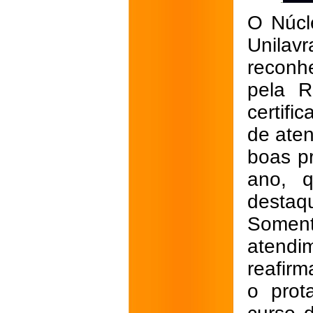
O Núcl
Unila
reconh
pela R
certifi
de ate
boas pr
ano, q
destaq
Somen
atendi
reafir
o prot