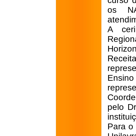
curso d
os N
atendi
A ceri
Regio
Horizo
Receit
repres
Ensino
repres
Coorde
pelo D
institui
Para o