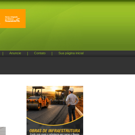
|
Anuncie
|
Contato
|
Sua página inicial