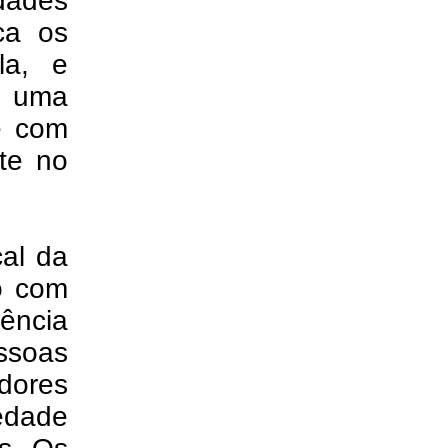
dades
ca os
la, e
, uma
e com
te no
al da
o com
ência
essoas
dores
edade