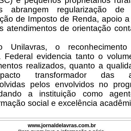
OSC) e pequenos proprietários rura
os abrangem regularização de
ação de Imposto de Renda, apoio a
s atendimentos de orientação cont
 Unilavras, o reconhecimento
a Federal evidencia tanto o volum
mentos realizados, quanto a quali
acto transformador das a
olvidas pelos envolvidos no prog
idando a instituição como agen
rmação social e excelência acadêmi
www.jornaldelavras.com.br