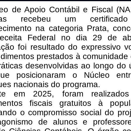
eo de Apoio Contábil e Fiscal (NA
vras recebeu um certificad
ecimento na categoria Prata, conc
eceita Federal no dia 29 de abr
cação foi resultado do expressivo 
ndimentos prestados à comunidade 
áticas desenvolvidas ao longo do 
ue posicionaram o Núcleo ent
ues nacionais do programa.
te em 2025, foram realizado
mentos fiscais gratuitos à popul
mando o compromisso social do pro
agonismo de alunos e professor