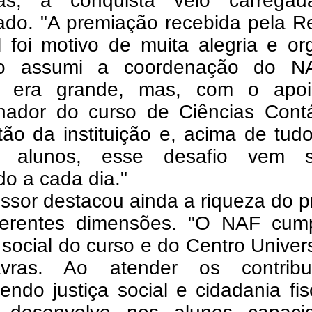
ras, a conquista veio carrega
cado. "A premiação recebida pela R
 foi motivo de muita alegria e or
o assumi a coordenação do N
o era grande, mas, com o apo
nador do curso de Ciências Contá
ão da instituição e, acima de tud
s alunos, esse desafio vem 
o a cada dia."
ssor destacou ainda a riqueza do p
ferentes dimensões. "O NAF cum
social do curso e do Centro Univers
ras. Ao atender os contribui
ndo justiça social e cidadania fis