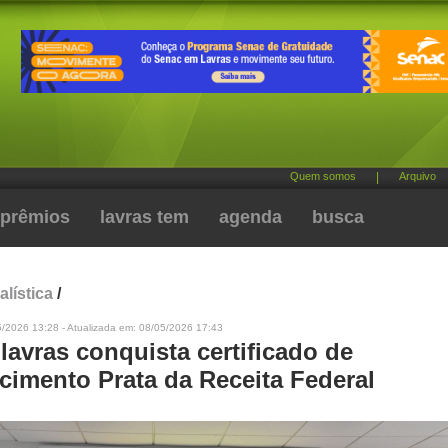
Quem somos
|
Arquivo
prêmios
lavras tem
agenda
busca
alística
/
5/2026 13:28 - Atualizada em: 08/05/2026 17:43
lavras conquista certificado de
cimento Prata da Receita Federal