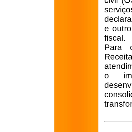
civil (
serviç
declar
e outro
fiscal.
Para o
Receit
atendi
o imp
desenv
consol
transfo