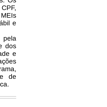
is. Os
 CPF,
 MEIs
ábil e
 pela
e dos
dade e
ções
rama,
te de
ca.