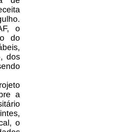
da de
eceita
gulho.
AF, o
io do
beis,
o, dos
sendo
rojeto
pre a
itário
ntes,
cal, o