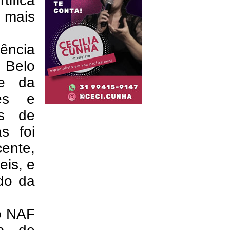
tifica
mais
ência
 Belo
te da
res e
es de
s foi
cente,
eis, e
do da
o NAF