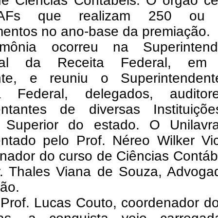
e Ciências Contábeis. O órgão cer
AFs que realizam 250 ou 
mentos no ano-base da premiação.
mônia ocorreu na Superintend
nal da Receita Federal, em
nte, e reuniu o Superintenden
a Federal, delegados, audito
entantes de diversas Instituiçõ
 Superior do estado. O Unilavra
entado pelo Prof. Néreo Wilker Vi
nador do curso de Ciências Contáb
r. Thales Viana de Souza, Advoga
ção.
 Prof. Lucas Couto, coordenador d