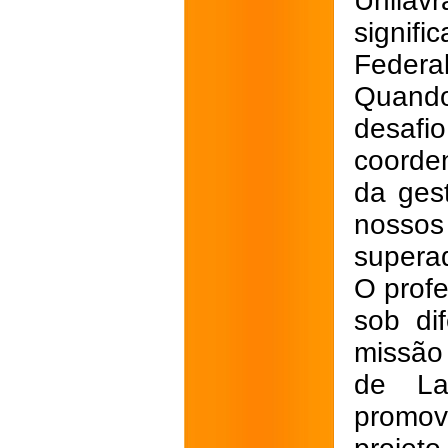
Unilav
signifi
Federal
Quand
desafi
coorde
da gest
nosso
superad
O profe
sob di
missão 
de Lav
promove