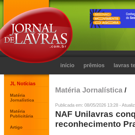
início
prêmios
lavras 
JL Notícias
Matéria Jornalística
/
Matéria
Jornalística
Publicada em: 08/05/2026 13:28 - Atuali
Matéria
NAF Unilavras conqu
Publicitária
reconhecimento Pra
Artigo