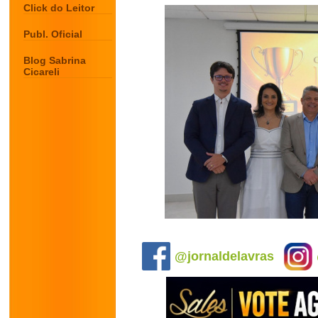
Click do Leitor
Publ. Oficial
Blog Sabrina
Cicareli
.
@jornaldelavras