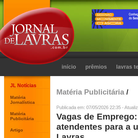
início
prêmios
lavras 
JL Notícias
Matéria Publicitária
/
Matéria
Jornalística
Publicada em: 07/05/2026 22:35 - Atuali
Matéria
Vagas de Emprego: 
Publicitária
atendentes para a 
Artigo
Lavras