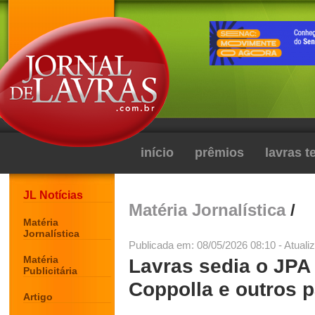
início
prêmios
lavras 
JL Notícias
Matéria Jornalística
/
Matéria
Jornalística
Publicada em: 08/05/2026 08:10 - Atuali
Matéria
Lavras sedia o JPA
Publicitária
Coppolla e outros p
Artigo