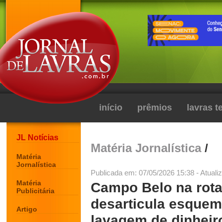
início
prêmios
lavras 
JL Notícias
Matéria Jornalística
/
Matéria
Jornalística
Publicada em: 07/05/2026 15:38 - Atuali
Matéria
Campo Belo na rota
Publicitária
desarticula esquema
Artigo
lavagem de dinheir