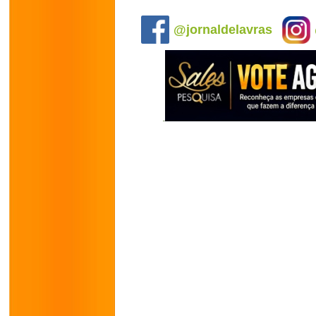
.
@jornaldelavras