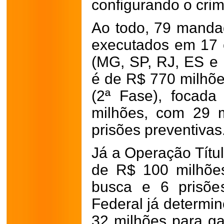
configurando o crim
Ao todo, 79 mandad
executados em 17 
(MG, SP, RJ, ES e 
é de R$ 770 milhõ
(2ª Fase), focad
milhões, com 29 
prisões preventivas
Já a Operação Títu
de R$ 100 milhõe
busca e 6 prisões
Federal já determi
32 milhões para ga