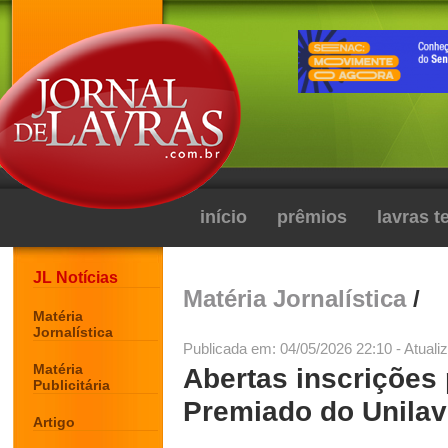
início
prêmios
lavras 
JL Notícias
Matéria Jornalística
/
Matéria
Jornalística
Publicada em: 04/05/2026 22:10 - Atuali
Matéria
Abertas inscrições 
Publicitária
Premiado do Unilav
Artigo