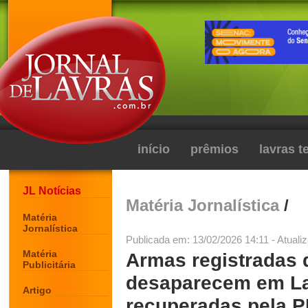
início
prêmios
lavras 
JL Notícias
Matéria Jornalística
/
Matéria
Jornalística
Publicada em: 13/02/2026 14:11 - Atuali
Matéria
Armas registradas 
Publicitária
desaparecem em La
Artigo
recuperadas pela 