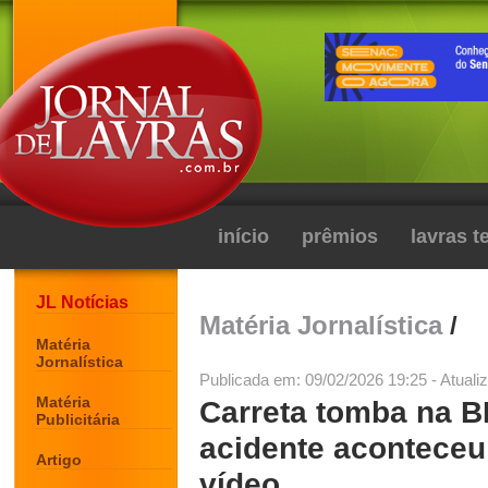
início
prêmios
lavras 
JL Notícias
Matéria Jornalística
/
Matéria
Jornalística
Publicada em: 09/02/2026 19:25 - Atuali
Matéria
Carreta tomba na B
Publicitária
acidente aconteceu 
Artigo
vídeo