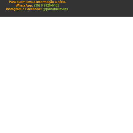
Para quem leva a informação a sério.
WhatsApp:
(35) 9 9925-5481
Instagram e Facebook:
@jornaldelavras