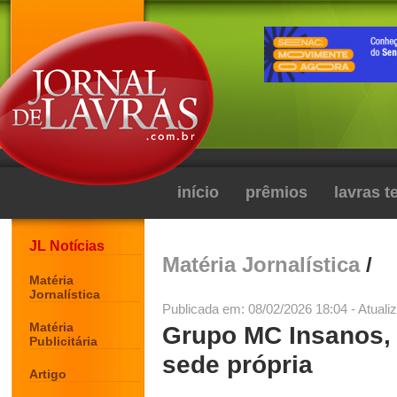
início
prêmios
lavras 
JL Notícias
Matéria Jornalística
/
Matéria
Jornalística
Publicada em: 08/02/2026 18:04 - Atuali
Matéria
Grupo MC Insanos, 
Publicitária
sede própria
Artigo