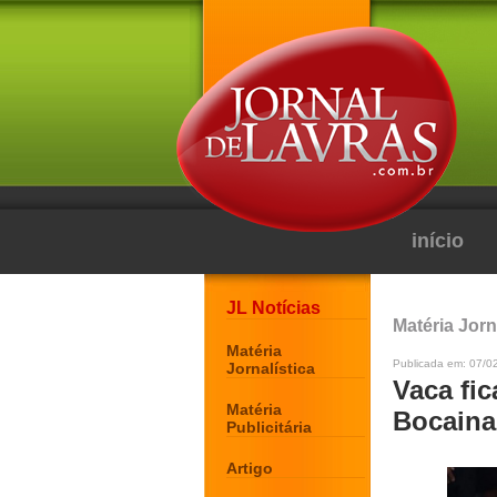
início
JL Notícias
Matéria Jorn
Matéria
Publicada em: 07/0
Jornalística
Vaca fic
Matéria
Bocaina
Publicitária
Artigo