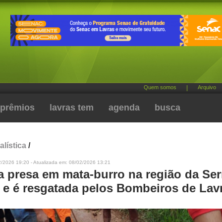
Quem somos
|
Arquivo
prêmios
lavras tem
agenda
busca
alística
/
2/2026 19:20 - Atualizada em: 08/02/2026 13:21
a presa em mata-burro na região da Ser
 e é resgatada pelos Bombeiros de Lav