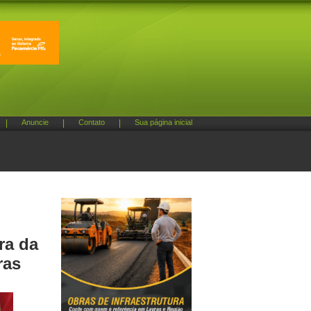
|
Anuncie
|
Contato
|
Sua página inicial
ra da
ras