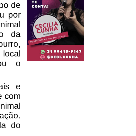
po de
u por
animal
io da
burro,
 local
vou o
iais e
te com
animal
ação.
da do