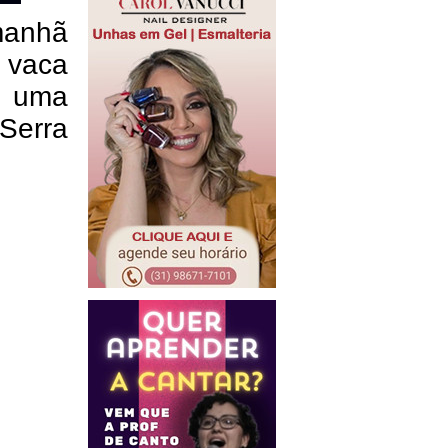
manhã
a vaca
m uma
Serra