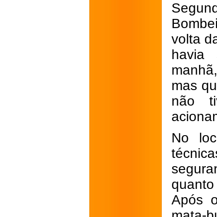
Segund
Bombei
volta d
havia 
manhã, 
mas que
não t
aciona
No loc
técnica
seguran
quanto
Após o
mata-bu