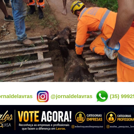
rnaldelavras
@jornaldelavras
(35) 9992