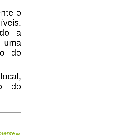
nte o
veis.
ado a
a uma
ão do
local,
to do
mente
no