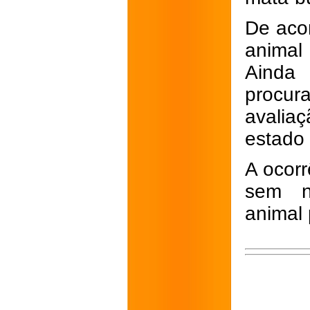
De aco
animal
Ainda 
procur
avalia
estado
A ocorr
sem n
animal 