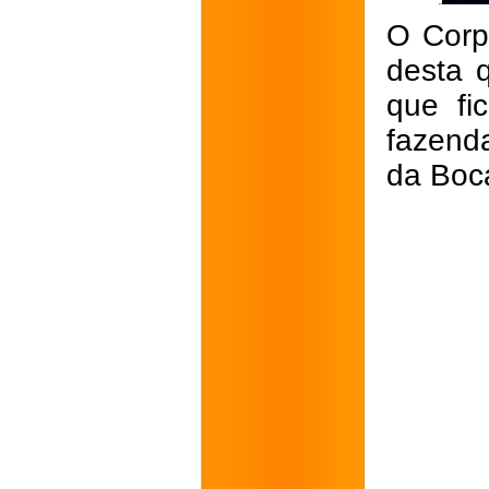
O Corp
desta 
que fi
fazend
da Boca