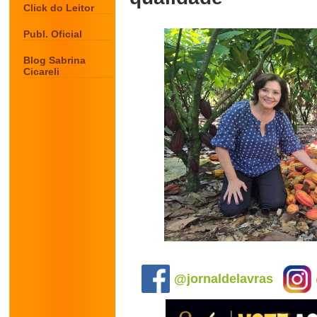
Click do Leitor
Publ. Oficial
Blog Sabrina
Cicareli
.
@jornaldelavras