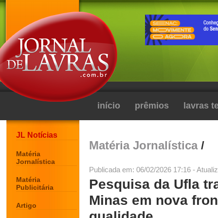
início
prêmios
lavras 
JL Notícias
Matéria Jornalística
/
Matéria
Jornalística
Publicada em: 06/02/2026 17:16 - Atuali
Matéria
Pesquisa da Ufla tr
Publicitária
Minas em nova fron
Artigo
qualidade