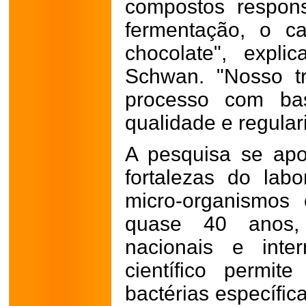
compostos respon
fermentação, o c
chocolate", expl
Schwan. "Nosso t
processo com base
qualidade e regular
A pesquisa se ap
fortalezas do lab
micro-organismos
quase 40 anos,
nacionais e inte
científico permit
bactérias específic