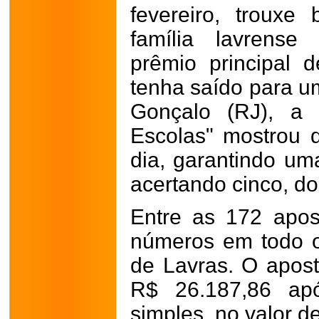
fevereiro, troux
família lavrens
prêmio principal
tenha saído para u
Gonçalo (RJ), a 
Escolas" mostrou 
dia, garantindo uma
acertando cinco, d
Entre as 172 apos
números em todo o
de Lavras. O apost
R$ 26.187,86 apó
simples, no valor d