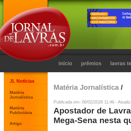
início
prêmios
lavras 
JL Notícias
Matéria Jornalística
/
Matéria
Jornalística
Publicada em: 06/02/2026 11:46 - Atuali
Matéria
Apostador de Lavra
Publicitária
Mega-Sena nesta qu
Artigo