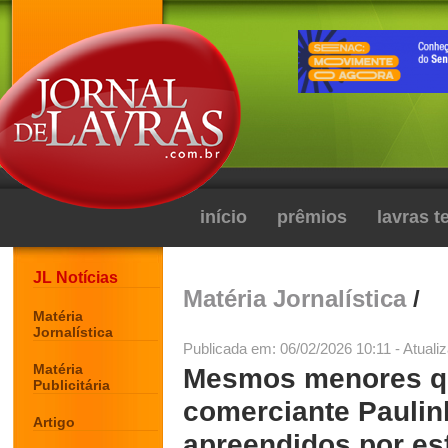
início
prêmios
lavras 
JL Notícias
Matéria Jornalística
/
Matéria
Jornalística
Publicada em: 06/02/2026 10:11 - Atuali
Matéria
Mesmos menores q
Publicitária
comerciante Paulin
Artigo
apreendidos por es