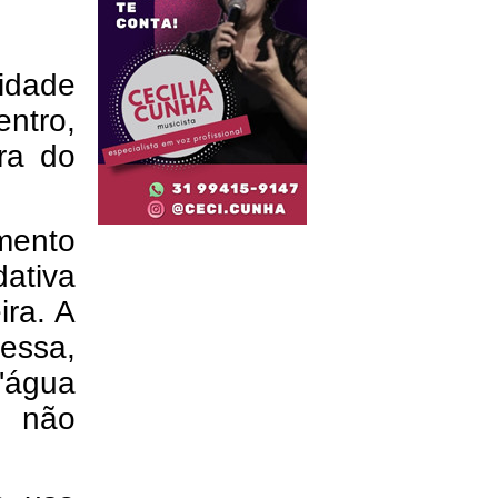
idade
ntro,
ra do
mento
ativa
ira. A
 essa,
'água
m não