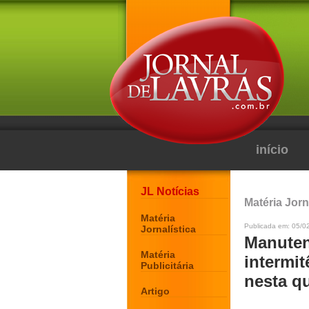
início
JL Notícias
Matéria Jorn
Matéria
Publicada em: 05/0
Jornalística
Manuten
Matéria
intermi
Publicitária
nesta qu
Artigo