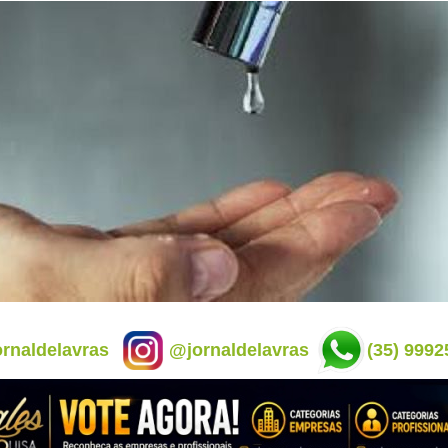
rnaldelavras
@jornaldelavras
(35) 9992