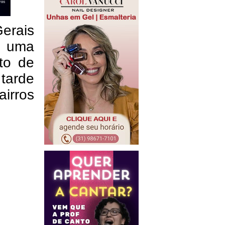
erais
e uma
to de
 tarde
airros