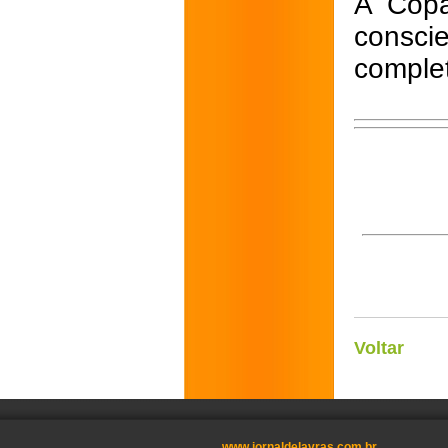
A Copa
consci
comple
Voltar
www.jornaldelavras.com.br