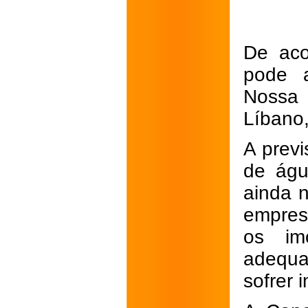
De aco
pode a
Nossa 
Líbano,
A prev
de águ
ainda n
empres
os im
adequ
sofrer 