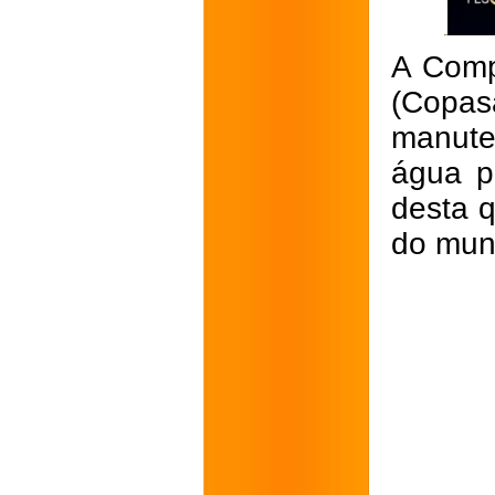
A Comp
(Copa
manute
água p
desta q
do muni