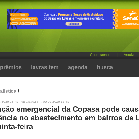
Quem somos
|
Arquivo
prêmios
lavras tem
agenda
busca
alística
/
2/2026 13:45 - Atualizada em: 05/02/2026 17:45
ção emergencial da Copasa pode caus
tência no abastecimento em bairros de 
inta-feira