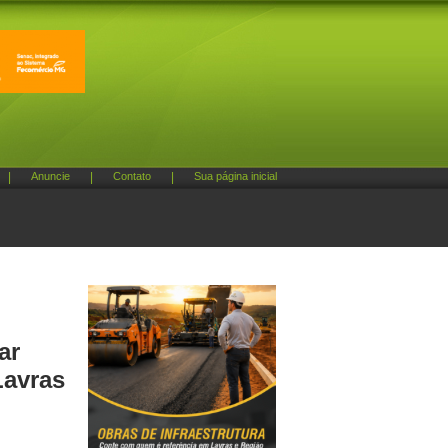
|
Anuncie
|
Contato
|
Sua página inicial
ar
Lavras