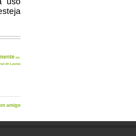
a uso
steja
mente
no
nal de Lavras
 um amigo