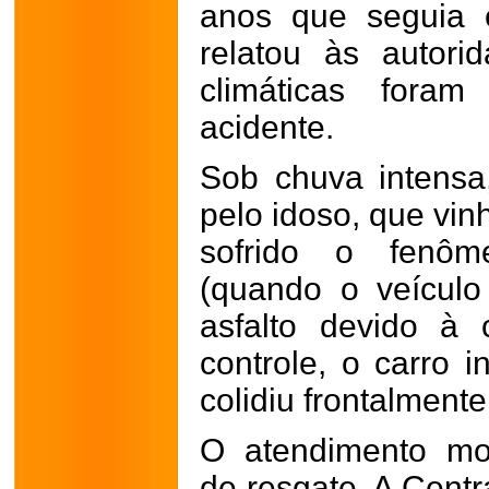
anos que seguia 
relatou às autor
climáticas foram
acidente.
Sob chuva intensa
pelo idoso, que vin
sofrido o fenô
(quando o veícul
asfalto devido à
controle, o carro i
colidiu frontalment
O atendimento mob
de resgate. A Cent