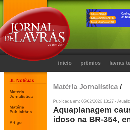
início
prêmios
lavras 
JL Notícias
Matéria Jornalística
/
Matéria
Jornalística
Publicada em: 05/02/2026 13:27 - Atuali
Matéria
Aquaplanagem caus
Publicitária
idoso na BR-354, 
Artigo