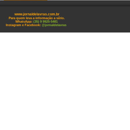
www.jornaldelavras.com.br
Para quem leva a informação a sério.
WhatsApp:
(35) 9 9925-5481
Instagram e Facebook:
@jornaldelavras