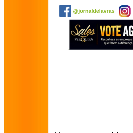
.
@jornaldelavras