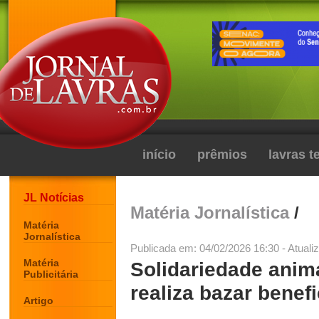
início
prêmios
lavras 
JL Notícias
Matéria Jornalística
/
Matéria
Jornalística
Publicada em: 04/02/2026 16:30 - Atuali
Matéria
Solidariedade anim
Publicitária
realiza bazar benef
Artigo